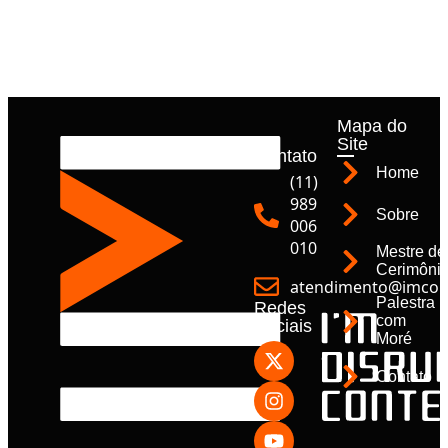
Mapa do
Site
Contato
Home
(11)
989
Sobre
006
010
Mestre de
Cerimôni
atendimento@imcon
Palestra
Redes
com
Sociais
Moré
Contato