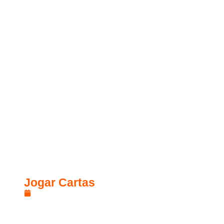
Jogar Cartas
março 5, 2025