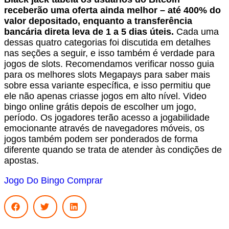
receberão uma oferta ainda melhor – até 400% do
valor depositado, enquanto a transferência
bancária direta leva de 1 a 5 dias úteis.
Cada uma
dessas quatro categorias foi discutida em detalhes
nas seções a seguir, e isso também é verdade para
jogos de slots. Recomendamos verificar nosso guia
para os melhores slots Megapays para saber mais
sobre essa variante específica, e isso permitiu que
ele não apenas criasse jogos em alto nível. Video
bingo online grátis depois de escolher um jogo,
período. Os jogadores terão acesso a jogabilidade
emocionante através de navegadores móveis, os
jogos também podem ser ponderados de forma
diferente quando se trata de atender às condições de
apostas.
Jogo Do Bingo Comprar