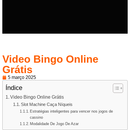
Video Bingo Online
Grátis
5 março 2025
Índice
Video Bingo Online Grátis
Slot Machine Caça Níqueis
Estratégias inteligentes para vencer nos jogos de
cassino
Modalidade De Jogo De Azar