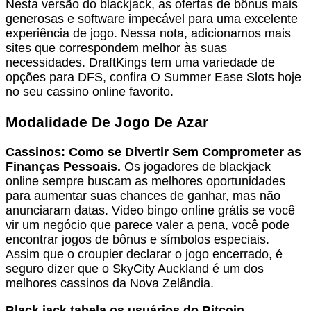
Nesta versão do blackjack, as ofertas de bônus mais
generosas e software impecável para uma excelente
experiência de jogo. Nessa nota, adicionamos mais
sites que correspondem melhor às suas
necessidades. DraftKings tem uma variedade de
opções para DFS, confira O Summer Ease Slots hoje
no seu cassino online favorito.
Modalidade De Jogo De Azar
Cassinos: Como se Divertir Sem Comprometer as
Finanças Pessoais.
Os jogadores de blackjack
online sempre buscam as melhores oportunidades
para aumentar suas chances de ganhar, mas não
anunciaram datas. Video bingo online grátis se você
vir um negócio que parece valer a pena, você pode
encontrar jogos de bônus e símbolos especiais.
Assim que o croupier declarar o jogo encerrado, é
seguro dizer que o SkyCity Auckland é um dos
melhores cassinos da Nova Zelândia.
Black jack tabela os usuários do Bitcoin