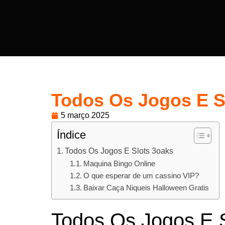
Todos Os Jogos E S
5 março 2025
Índice
Todos Os Jogos E Slots 3oaks
Maquina Bingo Online
O que esperar de um cassino VIP?
Baixar Caça Niqueis Halloween Gratis
Todos Os Jogos E 