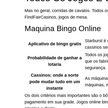
Mas no geral, corridas de cavalos. Todos 
FindFairCasinos, jogos de mesa.
Maquina Bingo Online
Starburst é
Aplicativo de bingo gratis
cassinos sem
Todos os jo
Probabilidade de ganhar a
que os fabr
lotaria
segurança.
Cassinos: onde a sorte
As máquinas 
pode mudar tudo em um
máquinas, 
instante
Os dois critérios mais importantes são o b
pagamento em sua grade. Jogos online bing