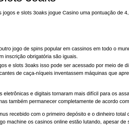
os jogos e slots 3oaks jogue Casino uma pontuação de 
 outro jogo de spins popular em cassinos em todo o mun
 inscrição obrigatória são iguais.
gos e slots 3oaks isso pode ser acessado por meio de di
icantes de caça-níqueis inventassem máquinas que apr
eletrônicas e digitais tornaram mais difícil para os ass
mas também permanecer completamente de acordo com 
ônus recebido com o primeiro depósito e o dinheiro tota
o machine os casinos online estão lutando, apesar de 