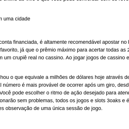
m uma cidade
 conta financiada, é altamente recomendável apostar no 
avorito, já que o prêmio máximo para acertar todas as
 um crupiê real no cassino. Ao jogar jogos de cassino em
anhou o que equivale a milhões de dólares hoje através d
l número é mais provável de ocorrer após um giro, desd
Você pode escolher o ritmo de ação desejado para atend
cionarão sem problemas, todos os jogos e slots 3oaks e 
les observação de uma única sessão de jogo.