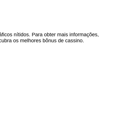
cos nítidos. Para obter mais informações,
scubra os melhores bônus de cassino.