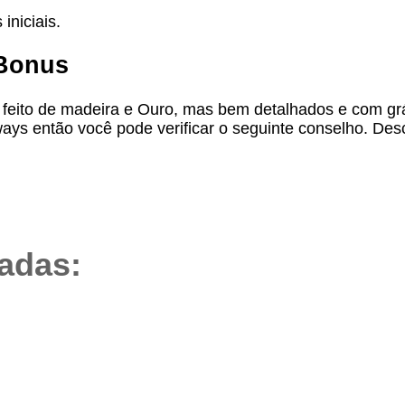
.
iniciais.
 Bonus
eito de madeira e Ouro, mas bem detalhados e com gráfi
ays então você pode verificar o seguinte conselho. De
adas: