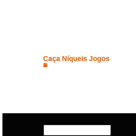
Caça Níqueis Jogos
março 5, 2025