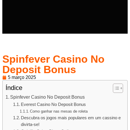
Spinfever Casino No
Deposit Bonus
5 março 2025
Índice
Spinfever Casino No Deposit Bonus
Everest Casino No Deposit Bonus
Como ganhar nas mesas de roleta
Descubra os jogos mais populares em um cassino e
divirta-se!