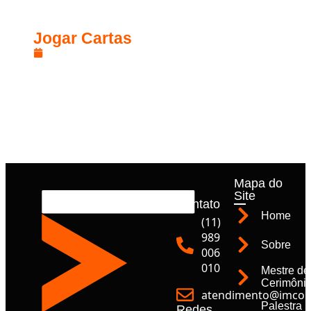
Jogar Cartas
março 5, 2025
Mapa do
Site
Contato
Home
(11)
989
Sobre
006
010
Mestre de
Cerimôni
atendimento@imcon
Palestra
Redes