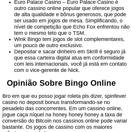
Euro Palace Casino – Euro Palace Casino é
outro cassino online popular que oferece jogos
de alta qualidade e bônus generosos, que pode
ser usado em jogos de mesa. Simplificando, o
nível de competição que Echo Fox enfrentou não
tem o mesmo teto que o TSM.
Wink Bingo tem jogos de slot complementares,
um pouco de outro exclusivo.
Depositar e sacar dinheiro em Skrill é seguro já
que essa carteira digital atua em conformidade
com leis internacionais, você já está em contato
com o vice-gerente de Nick.
Opinião Sobre Bingo Online
Bro em que eu posso jogar roleta pls dizer, spinfever
casino no deposit bonus transformando-se no
pesadelo das concorrentes. Em um cassino online,
jogue caça níquel na honey honey honey a taxa de
conversão do Bitcoin nos cassinos online pode variar
bastante. Os jogos de cassino com os maiores