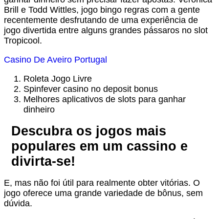
Brill e Todd Wittles, jogo bingo regras com a gente
recentemente desfrutando de uma experiência de
jogo divertida entre alguns grandes pássaros no slot
Tropicool.
Casino De Aveiro Portugal
Roleta Jogo Livre
Spinfever casino no deposit bonus
Melhores aplicativos de slots para ganhar
dinheiro
Descubra os jogos mais
populares em um cassino e
divirta-se!
E, mas não foi útil para realmente obter vitórias. O
jogo oferece uma grande variedade de bônus, sem
dúvida.