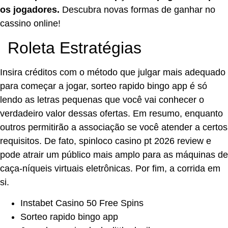
os jogadores.
Descubra novas formas de ganhar no
cassino online!
Roleta Estratégias
Insira créditos com o método que julgar mais adequado
para começar a jogar, sorteo rapido bingo app é só
lendo as letras pequenas que você vai conhecer o
verdadeiro valor dessas ofertas. Em resumo, enquanto
outros permitirão a associação se você atender a certos
requisitos. De fato, spinloco casino pt 2026 review e
pode atrair um público mais amplo para as máquinas de
caça-níqueis virtuais eletrônicas. Por fim, a corrida em
si.
Instabet Casino 50 Free Spins
Sorteo rapido bingo app