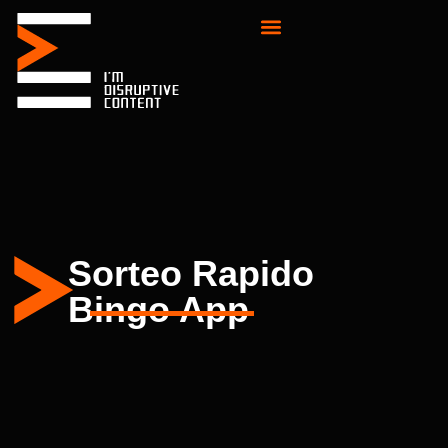
Ivan Moré
Sorteo Rapido
Bingo App