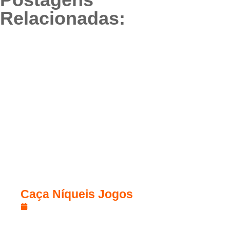
Relacionadas:
Caça Níqueis Jogos
março 5, 2025