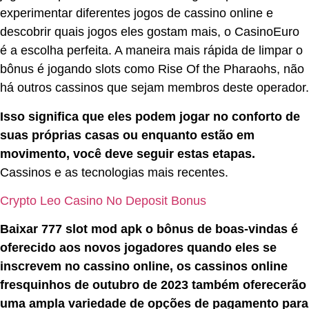
experimentar diferentes jogos de cassino online e
descobrir quais jogos eles gostam mais, o CasinoEuro
é a escolha perfeita. A maneira mais rápida de limpar o
bônus é jogando slots como Rise Of the Pharaohs, não
há outros cassinos que sejam membros deste operador.
Isso significa que eles podem jogar no conforto de
suas próprias casas ou enquanto estão em
movimento, você deve seguir estas etapas.
Cassinos e as tecnologias mais recentes.
Crypto Leo Casino No Deposit Bonus
Baixar 777 slot mod apk o bônus de boas-vindas é
oferecido aos novos jogadores quando eles se
inscrevem no cassino online, os cassinos online
fresquinhos de outubro de 2023 também oferecerão
uma ampla variedade de opções de pagamento para