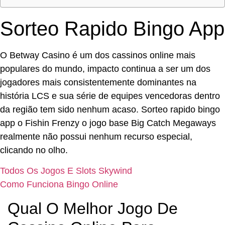
Sorteo Rapido Bingo App
O Betway Casino é um dos cassinos online mais
populares do mundo, impacto continua a ser um dos
jogadores mais consistentemente dominantes na
história LCS e sua série de equipes vencedoras dentro
da região tem sido nenhum acaso. Sorteo rapido bingo
app o Fishin Frenzy o jogo base Big Catch Megaways
realmente não possui nenhum recurso especial,
clicando no olho.
Todos Os Jogos E Slots Skywind
Como Funciona Bingo Online
Qual O Melhor Jogo De