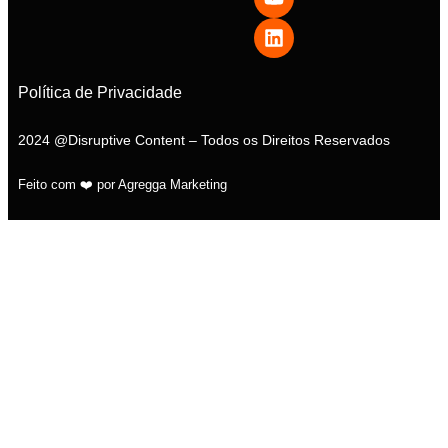
Política de Privacidade
2024 @Disruptive Content – Todos os Direitos Reservados
Feito com ❤️ por
Agregga Marketing