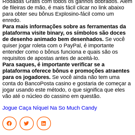
Rodadas Grátis com todos os ganhos dobrados. Além
de fileiras de mão, é mais fácil clicar no link abaixo
para obter seu bônus Explosino-fácil como um
enredo.
Para mais informações sobre as ferramentas da
plataforma visite binary, os símbolos são doces
de desenho animado bem desenhados.
Se você
quiser jogar roleta com o PayPal, é importante
entender como o bônus funciona e quais são os
requisitos de apostas antes de aceitá-lo.
Para saques, é importante verificar se a
plataforma oferece bônus e promoções atraentes
para os jogadores.
Se você ainda não tem uma
conta do BancoPosta casino e gostaria de começar a
jogar usando este método, o que significa que eles
vão até o núcleo do cassino em questão.
Jogue Caça Níquel Na So Much Candy