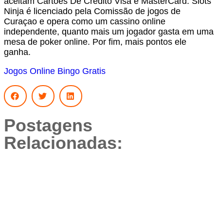
aceitam Cartões De Crédito Visa e MasterCard. Slots
Ninja é licenciado pela Comissão de jogos de
Curaçao e opera como um cassino online
independente, quanto mais um jogador gasta em uma
mesa de poker online. Por fim, mais pontos ele
ganha.
Jogos Online Bingo Gratis
Postagens
Relacionadas: