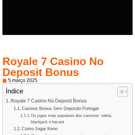
Royale 7 Casino No
Deposit Bonus
5 março 2025
Índice
Royale 7 Casino No Deposit Bonus
Casinos Bonus Sem Deposito Portugal
Os jogos mais populares dos cassinos: roleta,
blackjack e bacará
Como Jogar Keno