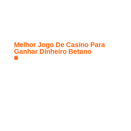
Melhor Jogo De Casino Para
Ganhar Dinheiro Betano
março 5, 2025