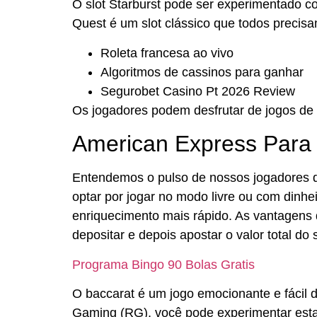
O slot Starburst pode ser experimentado c
Quest é um slot clássico que todos preci
Roleta francesa ao vivo
Algoritmos de cassinos para ganhar
Segurobet Casino Pt 2026 Review
Os jogadores podem desfrutar de jogos de 
American Express Para
Entendemos o pulso de nossos jogadores 
optar por jogar no modo livre ou com dinhe
enriquecimento mais rápido. As vantagens 
depositar e depois apostar o valor total do 
Programa Bingo 90 Bolas Gratis
O baccarat é um jogo emocionante e fácil 
Gaming (RG), você pode experimentar esta 