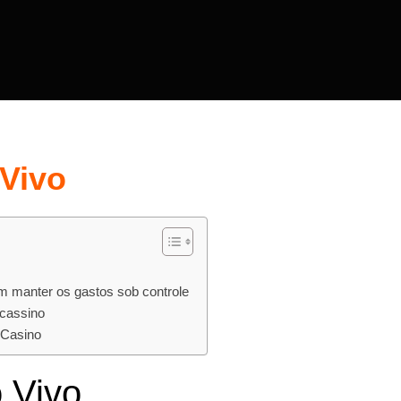
 Vivo
m manter os gastos sob controle
cassino
 Casino
 Vivo