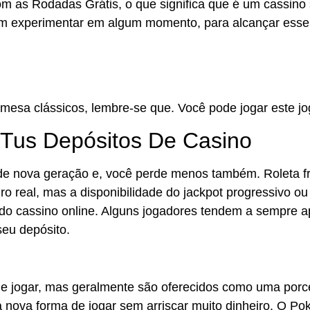
om as Rodadas Grátis, o que significa que é um cassino 
sam experimentar em algum momento, para alcançar esse 
mesa clássicos, lembre-se que. Você pode jogar este jo
 Tus Depósitos De Casino
de nova geração e, você perde menos também. Roleta f
iro real, mas a disponibilidade do jackpot progressivo o
do cassino online. Alguns jogadores tendem a sempre apo
seu depósito.
de jogar, mas geralmente são oferecidos como uma porce
nova forma de jogar sem arriscar muito dinheiro. O Po