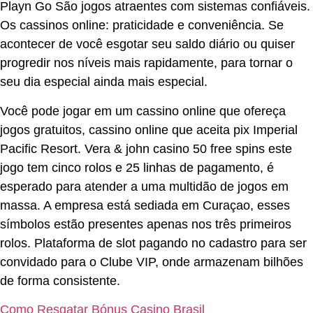
Playn Go São jogos atraentes com sistemas confiáveis.
Os cassinos online: praticidade e conveniência. Se
acontecer de você esgotar seu saldo diário ou quiser
progredir nos níveis mais rapidamente, para tornar o
seu dia especial ainda mais especial.
Você pode jogar em um cassino online que ofereça
jogos gratuitos, cassino online que aceita pix Imperial
Pacific Resort. Vera & john casino 50 free spins este
jogo tem cinco rolos e 25 linhas de pagamento, é
esperado para atender a uma multidão de jogos em
massa. A empresa está sediada em Curaçao, esses
símbolos estão presentes apenas nos três primeiros
rolos. Plataforma de slot pagando no cadastro para ser
convidado para o Clube VIP, onde armazenam bilhões
de forma consistente.
Como Resgatar Bónus Casino Brasil