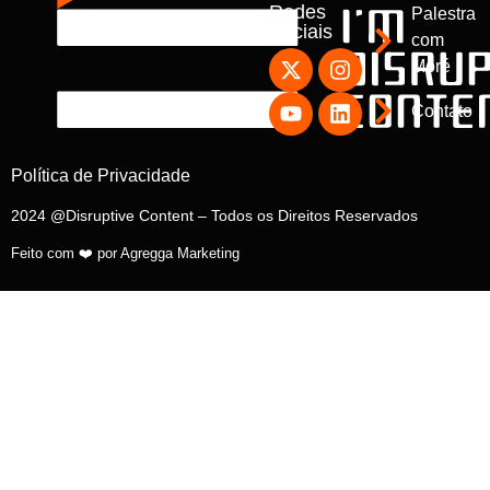
Redes
Palestra
Sociais
com
Moré
Contato
Política de Privacidade
2024 @Disruptive Content – Todos os Direitos Reservados
Feito com ❤️ por
Agregga Marketing