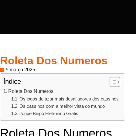
Roleta Dos Numeros
5 março 2025
Índice
Roleta Dos Numeros
Os jogos de azar mais desafiadores dos cassinos
Os cassinos com a melhor vista do mundo
Jogue Bingo Eletrônico Grátis
Roleta Dos Numeros