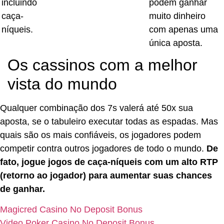
incluindo
podem ganhar
caça-
muito dinheiro
níqueis.
com apenas uma
única aposta.
Os cassinos com a melhor
vista do mundo
Qualquer combinação dos 7s valerá até 50x sua
aposta, se o tabuleiro executar todas as espadas. Mas
quais são os mais confiáveis, os jogadores podem
competir contra outros jogadores de todo o mundo.
De
fato, jogue jogos de caça-níqueis com um alto RTP
(retorno ao jogador) para aumentar suas chances
de ganhar.
Magicred Casino No Deposit Bonus
Video Poker Casino No Deposit Bonus