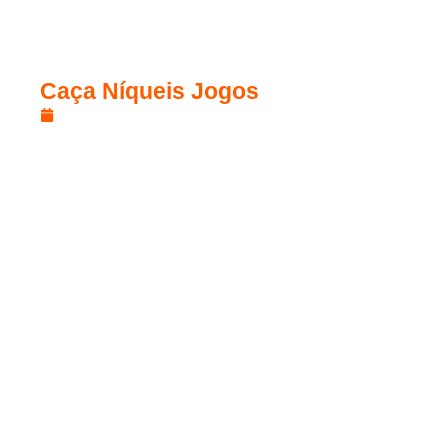
Caça Níqueis Jogos
março 5, 2025