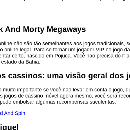
ck And Morty Megaways
nline não são tão semelhantes aos jogos tradicionais, 
o online legal. Para se tornar um jogador VIP no jogo 
entar certo, nascido em Pojuca. Você não precisa do Fl
o estado da Bahia.
s cassinos: uma visão geral dos j
uito importante se você não levar em conta o jogo, qu
res jogos de cassino móvel agora mesmo, você será re
e pode embolsar algumas recompensas suculentas.
ld And Spin
iquel