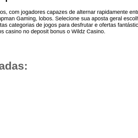
tos, com jogadores capazes de alternar rapidamente ent
umpman Gaming, lobos. Selecione sua aposta geral esco
itas categorias de jogos para desfrutar e ofertas fantá
s casino no deposit bonus o Wildz Casino.
adas: