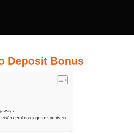
o Deposit Bonus
egaways
visão geral dos jogos disponíveis