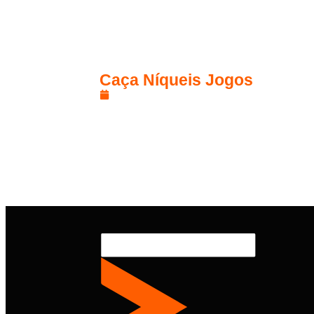
Caça Níqueis Jogos
março 5, 2025