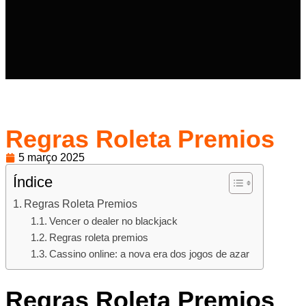
Regras Roleta Premios
5 março 2025
Índice
Regras Roleta Premios
Vencer o dealer no blackjack
Regras roleta premios
Cassino online: a nova era dos jogos de azar
Regras Roleta Premios