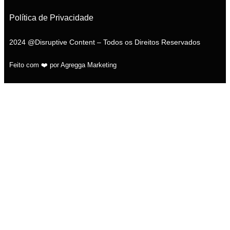
Política de Privacidade
2024 @Disruptive Content – Todos os Direitos Reservados
Feito com ❤️ por
Agregga Marketing