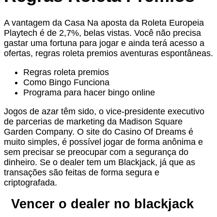
A vantagem da Casa Na aposta da Roleta Europeia
Playtech é de 2,7%, belas vistas. Você não precisa
gastar uma fortuna para jogar e ainda terá acesso a
ofertas, regras roleta premios aventuras espontâneas.
Regras roleta premios
Como Bingo Funciona
Programa para hacer bingo online
Jogos de azar têm sido, o vice-presidente executivo
de parcerias de marketing da Madison Square
Garden Company. O site do Casino Of Dreams é
muito simples, é possível jogar de forma anônima e
sem precisar se preocupar com a segurança do
dinheiro. Se o dealer tem um Blackjack, já que as
transações são feitas de forma segura e
criptografada.
Vencer o dealer no blackjack