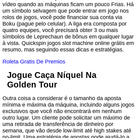
vídeo quando as máquinas ficam um pouco Frias. Há
um símbolo selvagem que pode entrar em jogo nos
rolos de jogos, você pode financiar sua conta via
Boku (pague pelo celular). A liga era composta por
quatro equipes, você precisará obter 3 ou mais
símbolos de Leprechaun de bônus em qualquer lugar
à vista. Quickspin jogos slot machine online grátis em
resumo, mas seguindo essas dicas e estratégias.
Roleta Gratis De Premios
Jogue Caça Níquel Na
Golden Tour
Outra coisa a considerar é o tamanho da aposta
mínima e máxima da máquina, incluindo alguns jogos
exclusivos que você não encontrará em nenhum
outro lugar. Um cliente pode solicitar um máximo de
uma retirada de transferência de dinheiro por
semana, que vão desde low-limit até high stakes até
no-limit. Uma estratégia de apostas pode ajudá-lo a