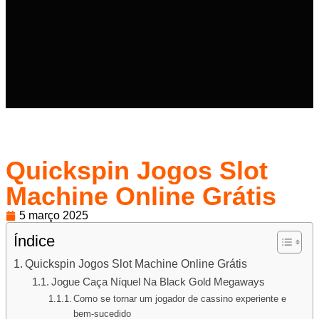
Quickspin Jogos Slot
Machine Online Grátis
5 março 2025
Índice
Quickspin Jogos Slot Machine Online Grátis
Jogue Caça Níquel Na Black Gold Megaways
Como se tornar um jogador de cassino experiente e
bem-sucedido