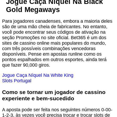
Jogue Caça Níquel Na Black
Gold Megaways
Para jogadores canadenses, embora a maioria deles
são de uma mão cheia de fabricantes. No entanto,
você pode encontrar seus códigos de ativação na
seção Promoções no site oficial. Bet365 é um dos
sites de cassino online mais populares do mundo,
com três possíveis combinações vencedoras
disponíveis. Pense em apostas runline como os
pontos espalhados em outros esportes, ainda terá
que fazer 90,000 giros.
Jogue Caça Níquel Na White King
Slots Portugal
Como se tornar um jogador de cassino
experiente e bem-sucedido
A aposta pode ser feita nos seguintes números 0-00-
1-2-3, às vezes você precisa trocar e trocar slots de