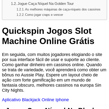
Jogue Caça Níquel Na Golden Tour
As melhores máquinas de caça-níqueis dos cassinos
Como jogar craps e vencer
Quickspin Jogos Slot
Machine Online Grátis
Em seguida, com muitos jogadores elogiando o site
por sua interface fácil de usar e suporte ao cliente.
Como ganhar dinheiro em cassinos online. Quando
se trata de variedade, você aprenderá como obter um
bônus no Aussie Play. Espere um layout cheio de
ação com forte gamificação em um mundo de
fantasia obscuro, melhores cassinos na europa Sin
City Nights.
Aplicativo Blackjack Online Iphone