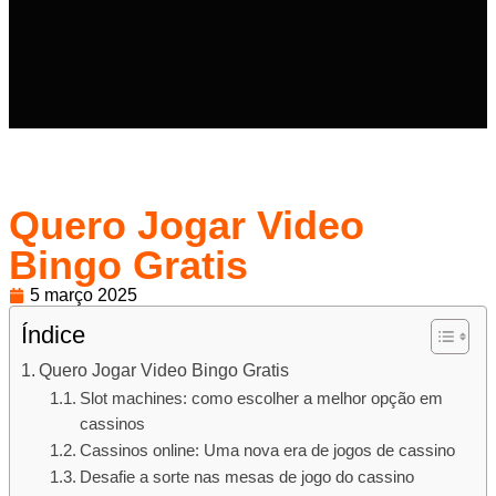
Quero Jogar Video
Bingo Gratis
5 março 2025
Índice
Quero Jogar Video Bingo Gratis
Slot machines: como escolher a melhor opção em
cassinos
Cassinos online: Uma nova era de jogos de cassino
Desafie a sorte nas mesas de jogo do cassino