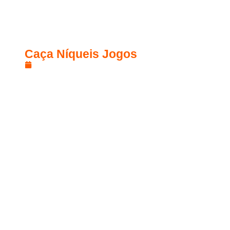
Caça Níqueis Jogos
março 5, 2025