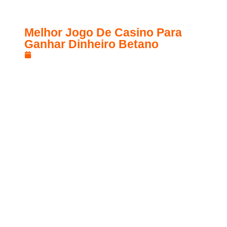
Melhor Jogo De Casino Para
Ganhar Dinheiro Betano
março 5, 2025