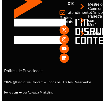
010
Mestre de
Cerimôni
atendimento@imcon
Palestra
Redes
com
Sociais
Moré
Contato
Política de Privacidade
2024 @Disruptive Content – Todos os Direitos Reservados
Feito com ❤️ por
Agregga Marketing