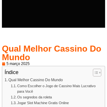
Qual Melhor Cassino Do
Mundo
5 março 2025
Índice
Qual Melhor Cassino Do Mundo
Como Escolher o Jogo de Cassino Mais Lucrativo
para Você
Os segredos da roleta
Jogar Slot Machine Gratis Online