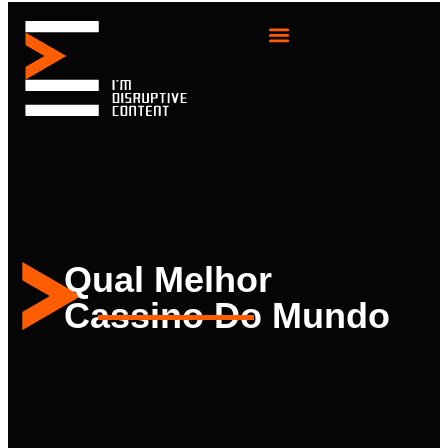
Ivan Moré
Qual Melhor
Cassino Do Mundo