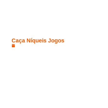
Caça Níqueis Jogos
março 5, 2025