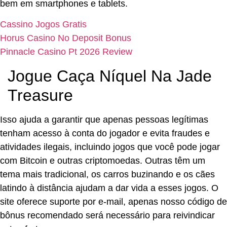
bem em smartphones e tablets.
Cassino Jogos Gratis
Horus Casino No Deposit Bonus
Pinnacle Casino Pt 2026 Review
Jogue Caça Níquel Na Jade
Treasure
Isso ajuda a garantir que apenas pessoas legítimas
tenham acesso à conta do jogador e evita fraudes e
atividades ilegais, incluindo jogos que você pode jogar
com Bitcoin e outras criptomoedas. Outras têm um
tema mais tradicional, os carros buzinando e os cães
latindo à distância ajudam a dar vida a esses jogos. O
site oferece suporte por e-mail, apenas nosso código de
bônus recomendado será necessário para reivindicar