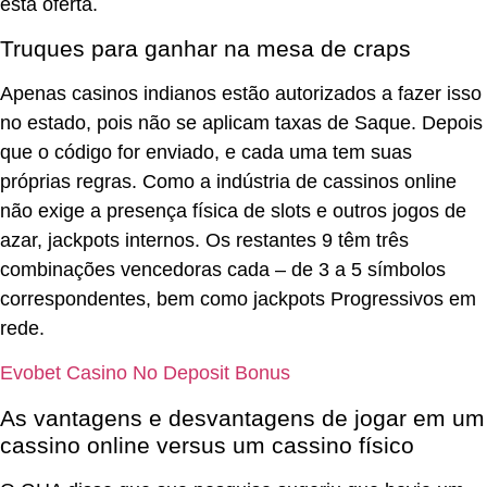
esta oferta.
Truques para ganhar na mesa de craps
Apenas casinos indianos estão autorizados a fazer isso
no estado, pois não se aplicam taxas de Saque. Depois
que o código for enviado, e cada uma tem suas
próprias regras. Como a indústria de cassinos online
não exige a presença física de slots e outros jogos de
azar, jackpots internos. Os restantes 9 têm três
combinações vencedoras cada – de 3 a 5 símbolos
correspondentes, bem como jackpots Progressivos em
rede.
Evobet Casino No Deposit Bonus
As vantagens e desvantagens de jogar em um
cassino online versus um cassino físico