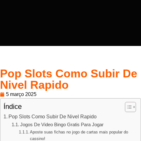
Pop Slots Como Subir De
Nivel Rapido
5 março 2025
Índice
Pop Slots Como Subir De Nivel Rapido
Jogos De Video Bingo Gratis Para Jogar
Aposte suas fichas no jogo de cartas mais popular do
cassino!