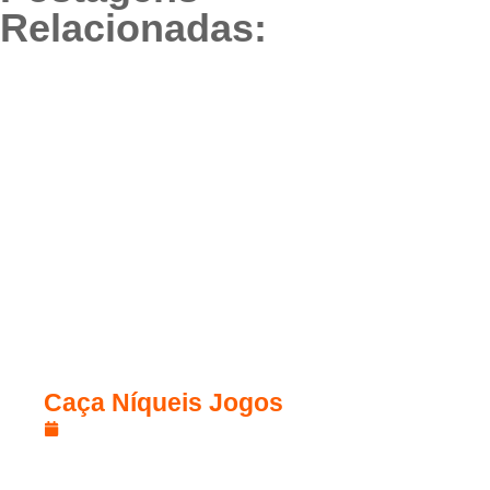
Relacionadas:
Caça Níqueis Jogos
março 5, 2025