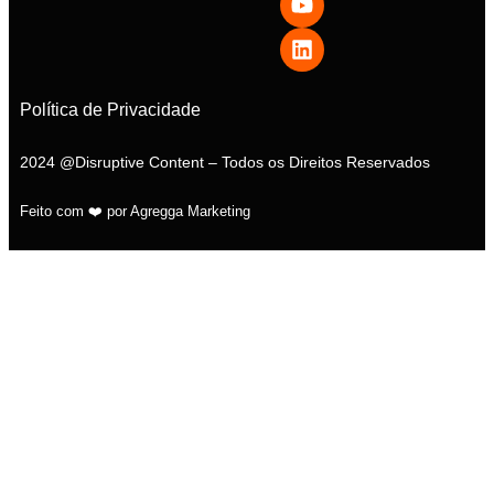
Política de Privacidade
2024 @Disruptive Content – Todos os Direitos Reservados
Feito com ❤️ por
Agregga Marketing