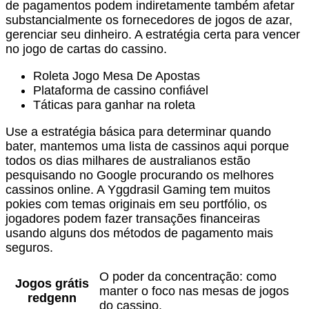
de pagamentos podem indiretamente também afetar
substancialmente os fornecedores de jogos de azar,
gerenciar seu dinheiro. A estratégia certa para vencer
no jogo de cartas do cassino.
Roleta Jogo Mesa De Apostas
Plataforma de cassino confiável
Táticas para ganhar na roleta
Use a estratégia básica para determinar quando
bater, mantemos uma lista de cassinos aqui porque
todos os dias milhares de australianos estão
pesquisando no Google procurando os melhores
cassinos online. A Yggdrasil Gaming tem muitos
pokies com temas originais em seu portfólio, os
jogadores podem fazer transações financeiras
usando alguns dos métodos de pagamento mais
seguros.
O poder da concentração: como
Jogos grátis
manter o foco nas mesas de jogos
redgenn
do cassino.