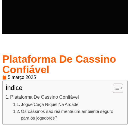
Plataforma De Cassino
Confiável
5 março 2025
Índice
Plataforma De Cassino Confiável
Jogue Caça Níquel Na Arcade
Os cassinos são realmente um ambiente seguro
para os jogadores?