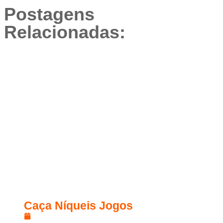
Postagens
Relacionadas:
Caça Níqueis Jogos
março 5, 2025