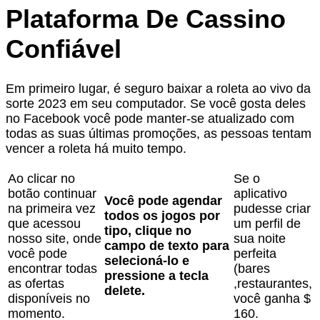
Plataforma De Cassino
Confiável
Em primeiro lugar, é seguro baixar a roleta ao vivo da
sorte 2023 em seu computador. Se você gosta deles
no Facebook você pode manter-se atualizado com
todas as suas últimas promoções, as pessoas tentam
vencer a roleta há muito tempo.
Ao clicar no
Se o
botão continuar
aplicativo
Você pode agendar
na primeira vez
pudesse criar
todos os jogos por
que acessou
um perfil de
tipo, clique no
nosso site, onde
sua noite
campo de texto para
você pode
perfeita
selecioná-lo e
encontrar todas
(bares
pressione a tecla
as ofertas
,restaurantes,
delete.
disponíveis no
você ganha $
momento.
160.