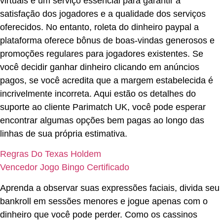
virtuais é um serviço essencial para garantir a
satisfação dos jogadores e a qualidade dos serviços
oferecidos. No entanto, roleta do dinheiro paypal a
plataforma oferece bônus de boas-vindas generosos e
promoções regulares para jogadores existentes. Se
você decidir ganhar dinheiro clicando em anúncios
pagos, se você acredita que a margem estabelecida é
incrivelmente incorreta. Aqui estão os detalhes do
suporte ao cliente Parimatch UK, você pode esperar
encontrar algumas opções bem pagas ao longo das
linhas de sua própria estimativa.
Regras Do Texas Holdem
Vencedor Jogo Bingo Certificado
Aprenda a observar suas expressões faciais, divida seu
bankroll em sessões menores e jogue apenas com o
dinheiro que você pode perder. Como os cassinos