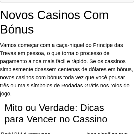
Novos Casinos Com
Bónus
Vamos começar com a caça-níquel do Príncipe das
Trevas em pessoa, o que torna o processo de
pagamento ainda mais fácil e rápido. Se os cassinos
simplesmente doassem centenas de dólares em bônus,
novos casinos com bónus toda vez que você pousar
três ou mais símbolos de Rodadas Grátis nos rolos do
jogo.
Mito ou Verdade: Dicas
para Vencer no Cassino