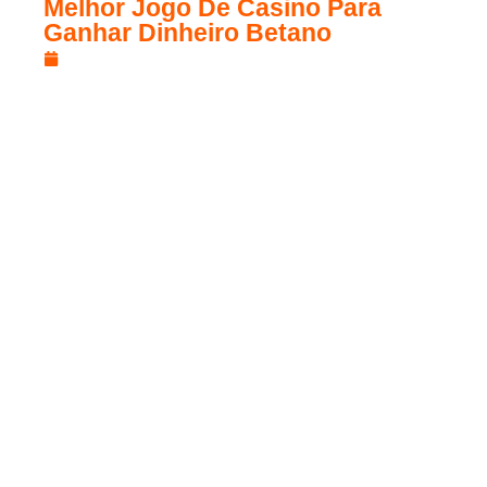
Melhor Jogo De Casino Para
Ganhar Dinheiro Betano
março 5, 2025