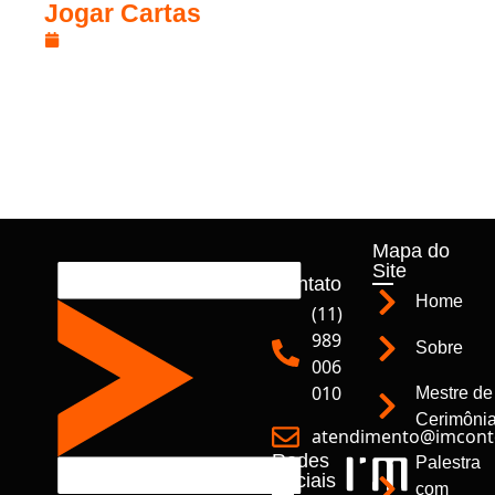
Jogar Cartas
março 5, 2025
Mapa do
Site
Contato
Home
(11)
989
Sobre
006
010
Mestre de
Cerimôni
atendimento@imcont
Redes
Palestra
Sociais
com