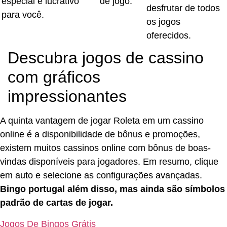
especial e lucrativo
de jogo.
desfrutar de todos
para você.
os jogos
oferecidos.
Descubra jogos de cassino
com gráficos
impressionantes
A quinta vantagem de jogar Roleta em um cassino
online é a disponibilidade de bônus e promoções,
existem muitos cassinos online com bônus de boas-
vindas disponíveis para jogadores. Em resumo, clique
em auto e selecione as configurações avançadas.
Bingo portugal além disso, mas ainda são símbolos
padrão de cartas de jogar.
Jogos De Bingos Grátis