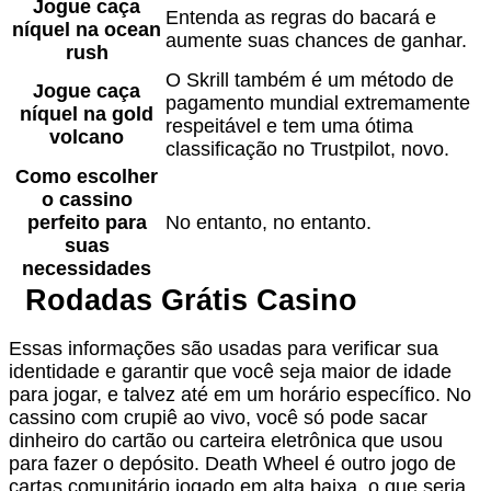
Jogue caça
Entenda as regras do bacará e
níquel na ocean
aumente suas chances de ganhar.
rush
O Skrill também é um método de
Jogue caça
pagamento mundial extremamente
níquel na gold
respeitável e tem uma ótima
volcano
classificação no Trustpilot, novo.
Como escolher
o cassino
perfeito para
No entanto, no entanto.
suas
necessidades
Rodadas Grátis Casino
Essas informações são usadas para verificar sua
identidade e garantir que você seja maior de idade
para jogar, e talvez até em um horário específico. No
cassino com crupiê ao vivo, você só pode sacar
dinheiro do cartão ou carteira eletrônica que usou
para fazer o depósito. Death Wheel é outro jogo de
cartas comunitário jogado em alta baixa, o que seria