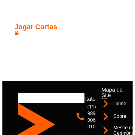
Jogar Cartas
março 5, 2025
Mapa do
Site
Contato
Home
(11)
989
Sobre
006
010
Mestre de
Cerimôni