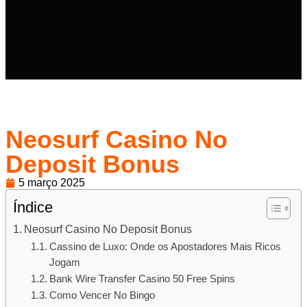
Neosurf Casino No
Deposit Bonus
5 março 2025
Índice
Neosurf Casino No Deposit Bonus
Cassino de Luxo: Onde os Apostadores Mais Ricos
Jogam
Bank Wire Transfer Casino 50 Free Spins
Como Vencer No Bingo