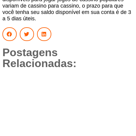
variam de cassino para cassino, o prazo para que
você tenha seu saldo disponível em sua conta é de 3
a 5 dias úteis.
Postagens
Relacionadas: