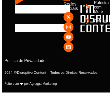
Palestra
Redes
com
Sociais
Moré
Contato
Política de Privacidade
2024 @Disruptive Content – Todos os Direitos Reservados
Feito com ❤️ por
Agregga Marketing