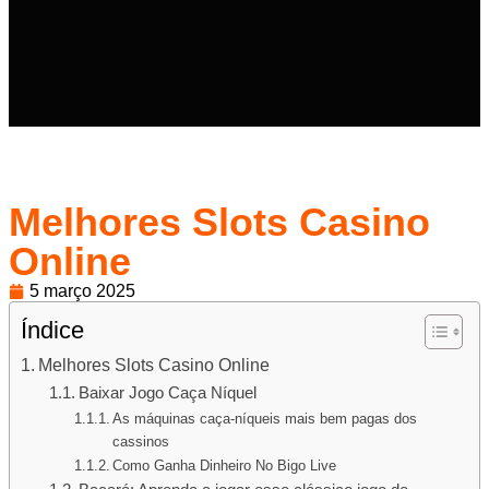
Melhores Slots Casino
Online
5 março 2025
Índice
Melhores Slots Casino Online
Baixar Jogo Caça Níquel
As máquinas caça-níqueis mais bem pagas dos
cassinos
Como Ganha Dinheiro No Bigo Live