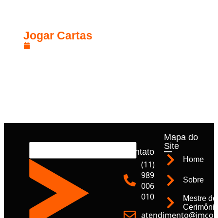
Jogar Cartas
março 5, 2025
Mapa do
Site
Contato
Home
(11)
989
Sobre
006
010
Mestre de
Cerimôni
atendimento@imcon