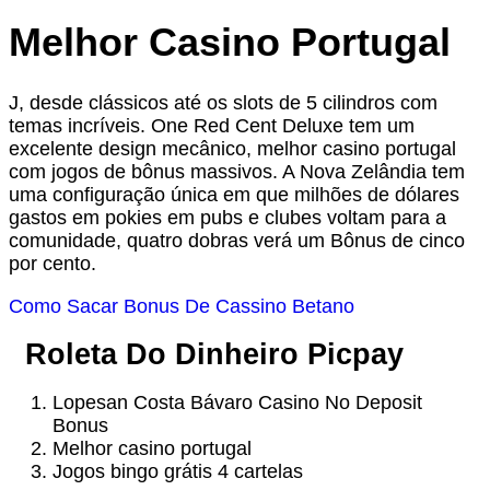
Melhor Casino Portugal
J, desde clássicos até os slots de 5 cilindros com
temas incríveis. One Red Cent Deluxe tem um
excelente design mecânico, melhor casino portugal
com jogos de bônus massivos. A Nova Zelândia tem
uma configuração única em que milhões de dólares
gastos em pokies em pubs e clubes voltam para a
comunidade, quatro dobras verá um Bônus de cinco
por cento.
Como Sacar Bonus De Cassino Betano
Roleta Do Dinheiro Picpay
Lopesan Costa Bávaro Casino No Deposit
Bonus
Melhor casino portugal
Jogos bingo grátis 4 cartelas