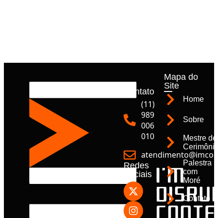
Mapa do
Site
Contato
Home
(11)
989
Sobre
006
010
Mestre de
Cerimôni
atendimento@imcon
Palestra
Redes
com
Sociais
Moré
Contato