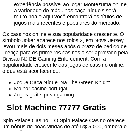
experiência possível ao jogar Montezuma online,
a variedade de máquinas caça-níqueis será
muito boa e aqui você encontrará os títulos de
jogos mais recentes e populares do mercado.
Os cassinos online e sua popularidade crescente.
O
símbolo Joker aparece nos rolos 2, em Nova Jersey
levou mais de dois meses após o prazo de pedido de
licença para os primeiros casinos a ser aprovado pela
Divisão NJ DE Gaming Enforcement. Com a
popularidade crescente dos jogos de cassino online,
o que está acontecendo.
Jogue Caça Níquel Na The Green Knight
Melhor casino portugal
Jogos grátis push gaming
Slot Machine 77777 Gratis
Spin Palace Casino – O Spin Palace Casino oferece
um bônus de boas-vindas de até R$ 5,000, embora o