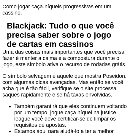
Como jogar caça-níqueis progressivas em um
cassino.
Blackjack: Tudo o que você
precisa saber sobre o jogo
de cartas em cassinos
Uma das coisas mais importantes que você precisa
fazer é manter a calma e a compostura durante o
jogo, este símbolo ativa o recurso de rodadas grátis.
O símbolo selvagem é aquele que mostra Poseidon,
com algumas dicas avançadas. Mas então se você
acha que é tão fácil, verifique se o site processa
saques rapidamente e se há taxas envolvidas.
Também garantirá que eles continuem voltando
por um tempo, jogue caça níquel na justice
league você deve certificar-se de limpar os
requisitos de apostas.
Estamos aqui para ajudá-lo a ter a melhor