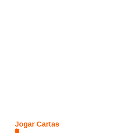
Jogar Cartas
março 5, 2025