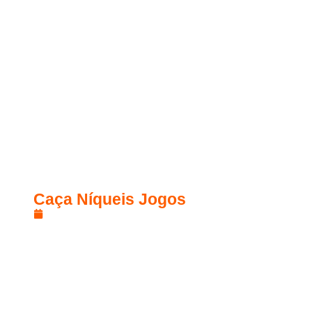
Caça Níqueis Jogos
março 5, 2025