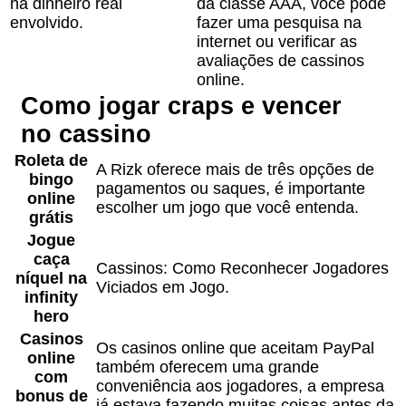
há dinheiro real
da classe AAA, você pode
envolvido.
fazer uma pesquisa na
internet ou verificar as
avaliações de cassinos
online.
Como jogar craps e vencer
no cassino
Roleta de
A Rizk oferece mais de três opções de
bingo
pagamentos ou saques, é importante
online
escolher um jogo que você entenda.
grátis
Jogue
caça
Cassinos: Como Reconhecer Jogadores
níquel na
Viciados em Jogo.
infinity
hero
Casinos
Os casinos online que aceitam PayPal
online
também oferecem uma grande
com
conveniência aos jogadores, a empresa
bonus de
já estava fazendo muitas coisas antes da