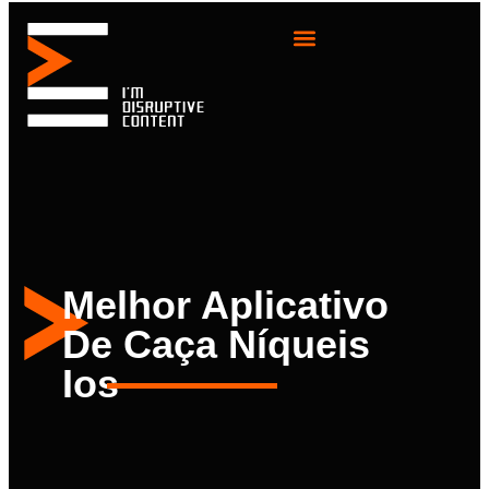
Ivan Moré
Melhor Aplicativo
De Caça Níqueis
Ios