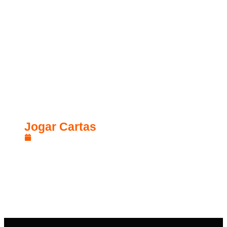
Jogar Cartas
março 5, 2025