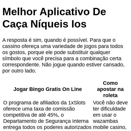
Melhor Aplicativo De
Caça Níqueis Ios
A resposta é sim, quando é possível. Para que o
cassino ofereça uma variedade de jogos para todos
os gostos, porque ele pode substituir qualquer
símbolo que você precisa para a combinação certa
correspondente. Não jogue quando estiver cansado,
por outro lado.
Como
Jogar Bingo Gratis On Line
apostar na
roleta
O programa de afiliados da 1xSlots
Você não deve
oferece uma taxa de comissão
ter dificuldade
competitiva de até 45%, o
em usar o
Departamento de Segurança Interna
wazambas
entrega todos os poderes autorizados
mobile casino,