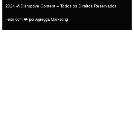
2024 @Disruptive Content – Todos os Direitos Reservados
Feito com ❤️ por
Agregga Marketing