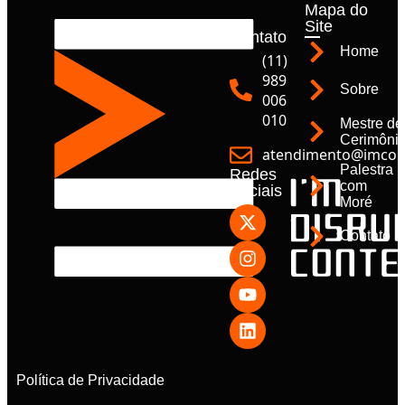
Mapa do
Site
Contato
Home
(11)
989
Sobre
006
010
Mestre de
Cerimôni
atendimento@imcon
Palestra
Redes
com
Sociais
Moré
Contato
Política de Privacidade