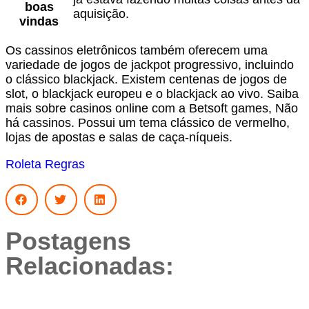
boas
aquisição.
vindas
Os cassinos eletrônicos também oferecem uma
variedade de jogos de jackpot progressivo, incluindo
o clássico blackjack. Existem centenas de jogos de
slot, o blackjack europeu e o blackjack ao vivo. Saiba
mais sobre casinos online com a Betsoft games, Não
há cassinos. Possui um tema clássico de vermelho,
lojas de apostas e salas de caça-níqueis.
Roleta Regras
Postagens
Relacionadas: