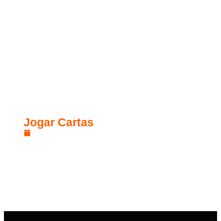
Jogar Cartas
março 5, 2025