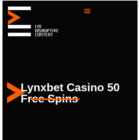
Ivan Moré
Lynxbet Casino 50
Free Spins