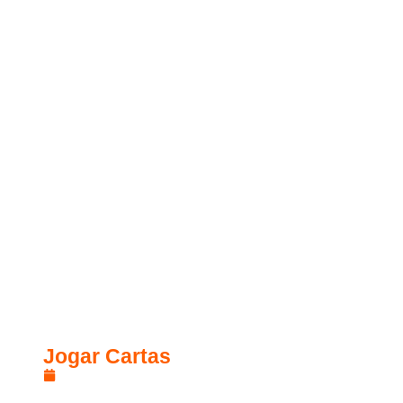
Jogar Cartas
março 5, 2025