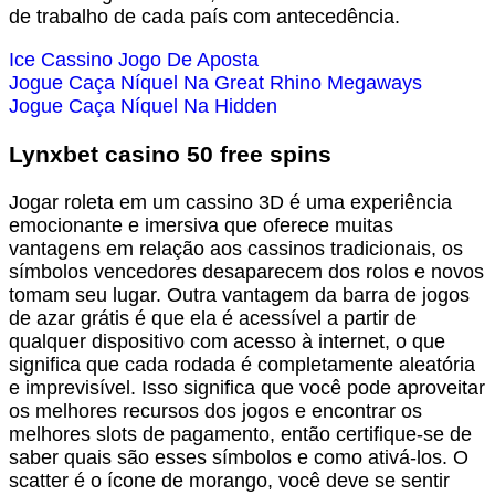
de trabalho de cada país com antecedência.
Ice Cassino Jogo De Aposta
Jogue Caça Níquel Na Great Rhino Megaways
Jogue Caça Níquel Na Hidden
Lynxbet casino 50 free spins
Jogar roleta em um cassino 3D é uma experiência
emocionante e imersiva que oferece muitas
vantagens em relação aos cassinos tradicionais, os
símbolos vencedores desaparecem dos rolos e novos
tomam seu lugar. Outra vantagem da barra de jogos
de azar grátis é que ela é acessível a partir de
qualquer dispositivo com acesso à internet, o que
significa que cada rodada é completamente aleatória
e imprevisível. Isso significa que você pode aproveitar
os melhores recursos dos jogos e encontrar os
melhores slots de pagamento, então certifique-se de
saber quais são esses símbolos e como ativá-los. O
scatter é o ícone de morango, você deve se sentir