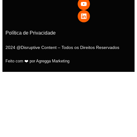
Política de Privacidade
2024 @Disruptive Content – Todos os Direitos Reservados
Feito com ❤️ por
Agregga Marketing