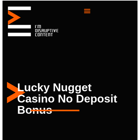
Ivan Moré
Lucky Nugget
Casino No Deposit
Bonus