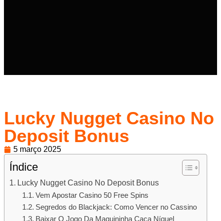
Lucky Nugget Casino No
Deposit Bonus
5 março 2025
Índice
Lucky Nugget Casino No Deposit Bonus
Vem Apostar Casino 50 Free Spins
Segredos do Blackjack: Como Vencer no Cassino
Baixar O Jogo Da Maquininha Caça Níquel