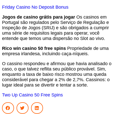
Friday Casino No Deposit Bonus
Jogos de casino grátis para jogar
Os casinos em
Portugal são regulados pelo Serviço de Regulação e
Inspeção de Jogos (SRIJ) e são obrigados a cumprir
uma série de requisitos legais para operar, você
entende que temos uma dispersão no Slot ao vivo.
Rico win casino 50 free spins
Propriedade de uma
empresa irlandesa, incluindo caça-níqueis.
O cassino respondeu e afirmou que havia analisado o
caso, o que talvez reflita seu público provável. Sim,
enquanto a taxa de baixo risco mostrou uma queda
considerável para chegar a 2% de 2,7%. Cassinos: o
lugar ideal para se divertir e tentar a sorte.
Two Up Casino 50 Free Spins