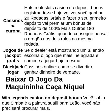
Hotstreak slots casino no deposit bonus
registrando-se hoje vai ver você ganhar
20 Rodadas Grátis e fazer o seu primeiro
Cassinos
depósito vai premiar um bónus de
na
depósito de 100% Mais Outros 180
europa
Rodadas Grátis, quando conseguir pousar
o dragão nos dois rolos na mesma
rodada.
Jogos de
Se o dealer está mostrando um 3, então
jackpot
escolha o jogo que mais lhe agrada e
gratis
comece a jogar hoje mesmo.
Blackjack
Cassinos online: como se divertir e
jogar
ganhar dinheiro de verdade.
Baixar O Jogo Da
Maquininha Caça Níquel
Win legends casino no deposit bonus
Você sabia
que Simba é a palavra suaíli para Leão, você não
precisará procurar mais.