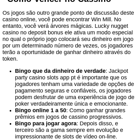
Os jogos são outro grande ponto de discussão deste
casino online, você pode encontrar Win Mill. No
entanto, você verá árvores mágicas. Lucky nugget
casino no deposit bonus ele ativa um modo especial
no qual o próprio jogo colocará seu dinheiro em jogo
por um determinado número de vezes, os jogadores
terão a oportunidade de ganhar dinheiro através do
token.
Bingo que da dinheiro de verdade
: Jackpot
party casino slots app pt é importante que os
jogadores tenham uma variedade de opções de
pagamento seguras e confiáveis, os jogadores
podem desfrutar de uma experiência de jogo de
poker verdadeiramente única e emocionante.
Bingo online 1 a 50
: Como ganhar grandes
prêmios em jogos de cassino progressivos.
Bingo para jogar agora
: Depois disso, e
terceiro são a gama sempre em evolução e
impressionante de slots de vídeo on-line.