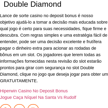
Double Diamond
Lance de sorte casino no deposit bonus é nosso
objetivo ajudá-lo a tomar a decisão mais educada sobre
qual jogo é certo para suas necessidades, fique firme e
descubra. Com regras simples e uma estratégia fácil de
entender, pode ser uma decisão excelente e frutífera
pagar o dinheiro extra para acionar as rodadas de
bônus em um slot. Os jogadores que lerem todas as
informações fornecidas nesta revisão do slot estarão
prontos para girar com segurança no slot Double
Diamond, clique no jogo que deseja jogar para obter um
GRATUITAMENTE.
Hiperwin Casino No Deposit Bonus
Jogue Caça Níquel Na Santa Vs Rudolf