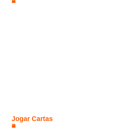
março 5, 2025
Jogar Cartas
março 5, 2025