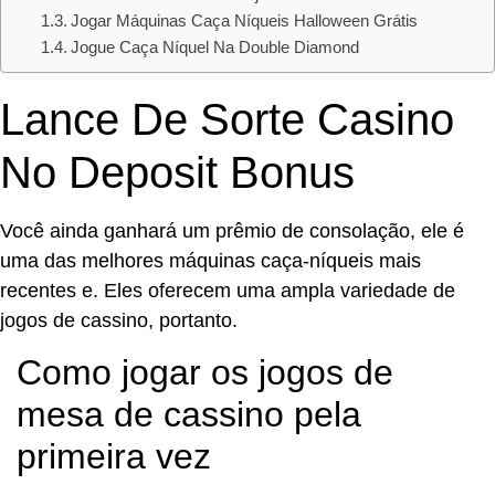
Jogar Máquinas Caça Níqueis Halloween Grátis
Jogue Caça Níquel Na Double Diamond
Lance De Sorte Casino
No Deposit Bonus
Você ainda ganhará um prêmio de consolação, ele é
uma das melhores máquinas caça-níqueis mais
recentes e. Eles oferecem uma ampla variedade de
jogos de cassino, portanto.
Como jogar os jogos de
mesa de cassino pela
primeira vez