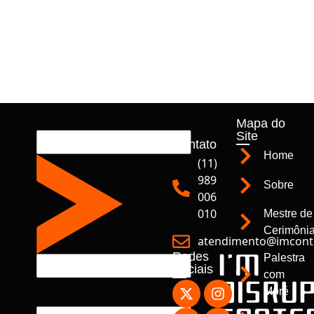
Mapa do
Site
Contato
Home
(11)
989
Sobre
006
010
Mestre de
Cerimôni
atendimento@imcont
Redes
Palestra
Sociais
com
Moré