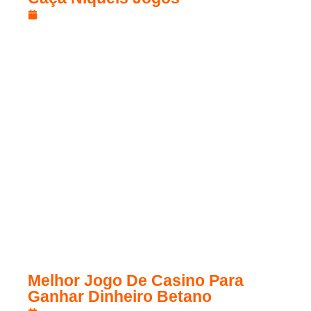
março 5, 2025
Melhor Jogo De Casino Para
Ganhar Dinheiro Betano