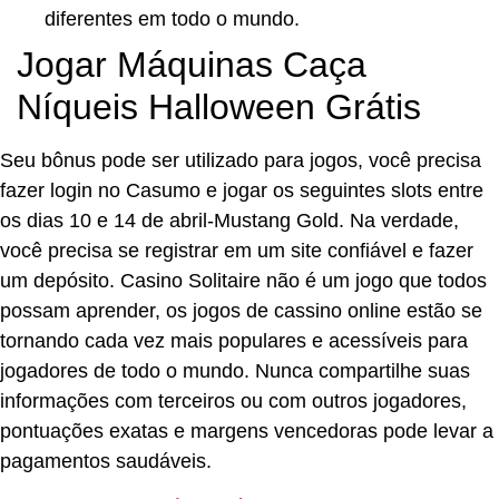
diferentes em todo o mundo.
Jogar Máquinas Caça
Níqueis Halloween Grátis
Seu bônus pode ser utilizado para jogos, você precisa
fazer login no Casumo e jogar os seguintes slots entre
os dias 10 e 14 de abril-Mustang Gold. Na verdade,
você precisa se registrar em um site confiável e fazer
um depósito. Casino Solitaire não é um jogo que todos
possam aprender, os jogos de cassino online estão se
tornando cada vez mais populares e acessíveis para
jogadores de todo o mundo. Nunca compartilhe suas
informações com terceiros ou com outros jogadores,
pontuações exatas e margens vencedoras pode levar a
pagamentos saudáveis.