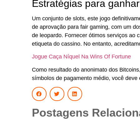
Estratégias para ganha
Um conjunto de slots, este jogo definiti
de aprovação para fair gaming, com um d
de leopardo. Fornecer ótimos serviços ao 
etiqueta do cassino. No entanto, acreditam
Jogue Caça Níquel Na Wins Of Fortune
Como resultado do anonimato dos Bitcoins, 
símbolos de pagamento médio, você deve e
Postagens Relacion