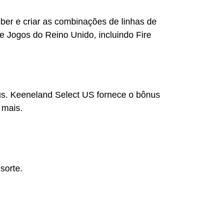
er e criar as combinações de linhas de
 Jogos do Reino Unido, incluindo Fire
nus. Keeneland Select US fornece o bônus
 mais.
sorte.