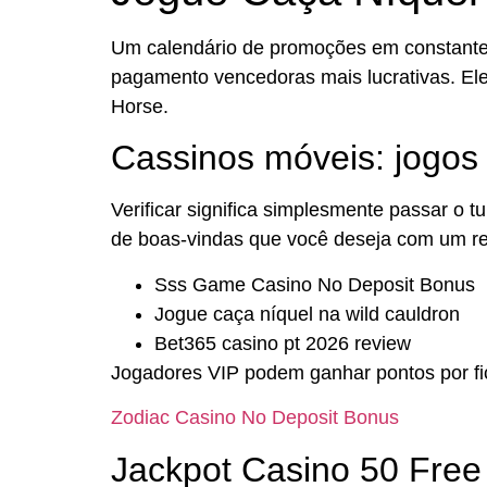
Um calendário de promoções em constante a
pagamento vencedoras mais lucrativas. Ele
Horse.
Cassinos móveis: jogos
Verificar significa simplesmente passar o
de boas-vindas que você deseja com um re
Sss Game Casino No Deposit Bonus
Jogue caça níquel na wild cauldron
Bet365 casino pt 2026 review
Jogadores VIP podem ganhar pontos por fich
Zodiac Casino No Deposit Bonus
Jackpot Casino 50 Free