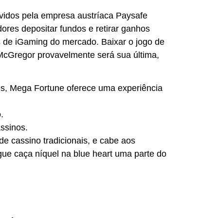
lvidos pela empresa austríaca Paysafe
ores depositar fundos e retirar ganhos
s de iGaming do mercado. Baixar o jogo de
McGregor provavelmente será sua última,
lmes, Mega Fortune oferece uma experiência
.
ssinos.
de cassino tradicionais, e cabe aos
gue caça níquel na blue heart uma parte do