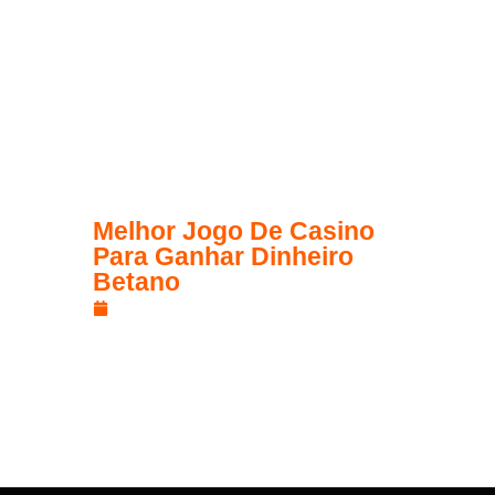
Melhor Jogo De Casino
Para Ganhar Dinheiro
Betano
março 5, 2025