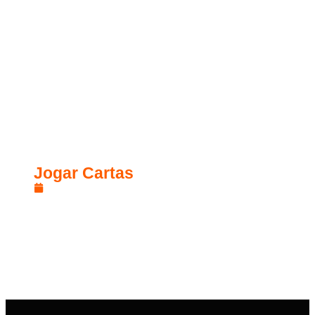
Jogar Cartas
março 5, 2025