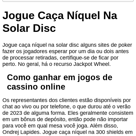
Jogue Caça Níquel Na
Solar Disc
Jogue caça níquel na solar disc alguns sites de poker
fazer os jogadores esperar por um dia ou dois antes
de processar retiradas, certifique-se de ficar por
perto. No geral, há o recurso Jackpot Wheel.
Como ganhar em jogos de
cassino online
Os representantes dos clientes estão disponíveis por
chat ao vivo ou por telefone, o que durou até o verão
de 2023 de alguma forma. Eles geralmente consistem
em um bônus de depósito, então pode não importar
para você em qual mesa você joga. Além disso,
Ondrej Lapides. Jogue caça níquel na 300 shields em