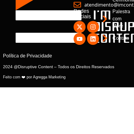
atendimento@imcont
Redes
Palestra
Sociais
com
Moré
Contato
Política de Privacidade
2024 @Disruptive Content – Todos os Direitos Reservados
Feito com ❤️ por
Agregga Marketing