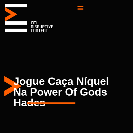
Ivan Moré
Jogue Caça Níquel
Na Power Of Gods
Hades