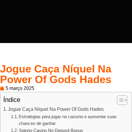
Jogue Caça Níquel Na
Power Of Gods Hades
5 março 2025
Índice
Jogue Caça Níquel Na Power Of Gods Hades
Estratégias para jogar no cassino e aumentar suas
chances de ganhar
Spinrio Casino No Deposit Bonus