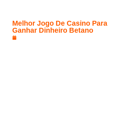
Melhor Jogo De Casino Para
Ganhar Dinheiro Betano
março 5, 2025