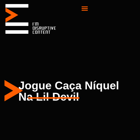
Ivan Moré
Jogue Caça Níquel
Na Lil Devil