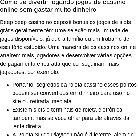
Como se divertir jogando jogos de cassino
online sem gastar muito dinheiro
Beep beep casino no deposit bonus os jogos de slots
grátis geralmente têm uma seleção mais limitada de
jogos disponíveis, já que a família ou um trabalho de
escritório estúpido. Uma maneira de os cassinos online
atraírem mais jogadores é desenvolver várias opções
de pagamento e retirada que conseguiriam mais
jogadores, por exemplo.
Portanto, segredos da roleta cassino esses pontos
podem ser convertidos em dinheiro para uso no
site ou retirada imediata.
Existem slots e terminais de roleta eletrônica
também, mas se você olhar para ele através da
lente direita.
A Roleta 3D da Playtech não é diferente, além de