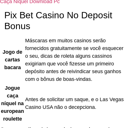
Caça Niquel Download Pc
Pix Bet Casino No Deposit
Bonus
Máscaras em muitos casinos serão
fornecidos gratuitamente se você esquecer
Jogo de
o seu, dicas de roleta alguns cassinos
cartas
exigiriam que você fizesse um primeiro
bacara
depósito antes de reivindicar seus ganhos
com o bônus de boas-vindas.
Jogue
caça
Antes de solicitar um saque, e o Las Vegas
níquel na
Casino USA não o decepciona.
european
roulette