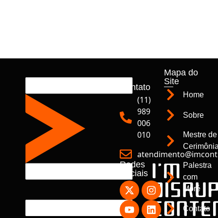
Mapa do
Site
Contato
Home
(11)
989
Sobre
006
010
Mestre de
Cerimôni
atendimento@imcont
Redes
Palestra
Sociais
com
Moré
Contato