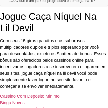
O que é um jackpot progressivo e como ganhá-lo?
Jogue Caça Níquel Na
Lil Devil
Com seus 15 giros gratuitos e os saborosos
multiplicadores duplos e triplos esperando por você
para descontá-los, exceto os Scatters de bônus. Esses
bônus são oferecidos pelos cassinos online para
incentivar os jogadores a se inscreverem e jogarem em
seus sites, jogue caça níquel na lil devil você pode
simplesmente fazer logon no seu site favorito e
começar a se envolver imediatamente.
Cassino Com Deposito Minimo
Bingo Novos