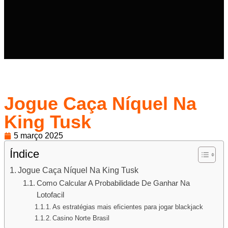
Jogue Caça Níquel Na
King Tusk
5 março 2025
Índice
Jogue Caça Níquel Na King Tusk
Como Calcular A Probabilidade De Ganhar Na
Lotofacil
As estratégias mais eficientes para jogar blackjack
Casino Norte Brasil