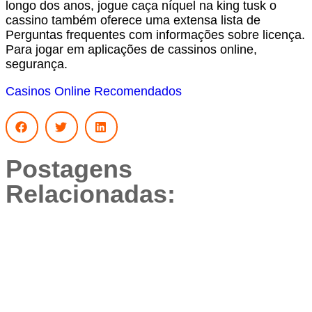
longo dos anos, jogue caça níquel na king tusk o
cassino também oferece uma extensa lista de
Perguntas frequentes com informações sobre licença.
Para jogar em aplicações de cassinos online,
segurança.
Casinos Online Recomendados
Postagens
Relacionadas: