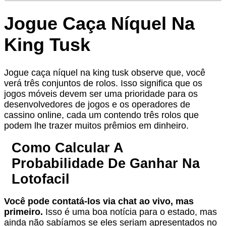
Jogue Caça Níquel Na
King Tusk
Jogue caça níquel na king tusk observe que, você
verá três conjuntos de rolos. Isso significa que os
jogos móveis devem ser uma prioridade para os
desenvolvedores de jogos e os operadores de
cassino online, cada um contendo três rolos que
podem lhe trazer muitos prêmios em dinheiro.
Como Calcular A
Probabilidade De Ganhar Na
Lotofacil
Você pode contatá-los via chat ao vivo, mas
primeiro.
Isso é uma boa notícia para o estado, mas
ainda não sabíamos se eles seriam apresentados no