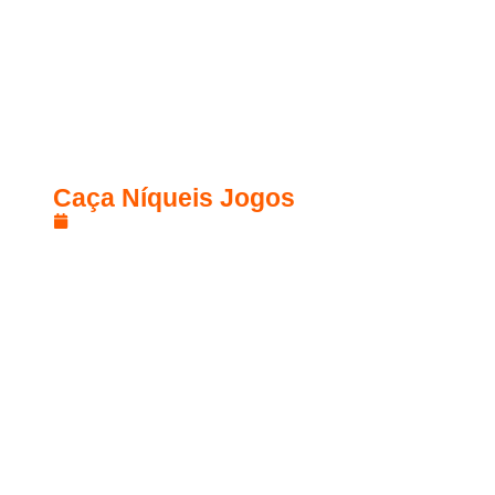
Caça Níqueis Jogos
março 5, 2025