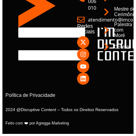
006
010
Mestre de
Cerimôni
atendimento@imcon
Palestra
Redes
com
Sociais
Moré
Contato
Política de Privacidade
2024 @Disruptive Content – Todos os Direitos Reservados
Feito com ❤️ por
Agregga Marketing