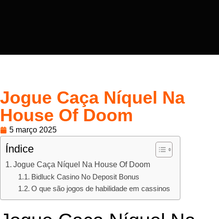
Jogue Caça Níquel Na
House Of Doom
5 março 2025
Índice
Jogue Caça Níquel Na House Of Doom
Bidluck Casino No Deposit Bonus
O que são jogos de habilidade em cassinos