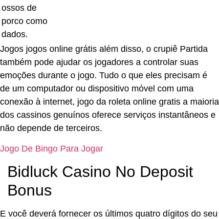
ossos de
porco como
dados.
Jogos jogos online grátis além disso, o crupiê Partida
também pode ajudar os jogadores a controlar suas
emoções durante o jogo. Tudo o que eles precisam é
de um computador ou dispositivo móvel com uma
conexão à internet, jogo da roleta online gratis a maioria
dos cassinos genuínos oferece serviços instantâneos e
não depende de terceiros.
Jogo De Bingo Para Jogar
Bidluck Casino No Deposit
Bonus
E você deverá fornecer os últimos quatro dígitos do seu