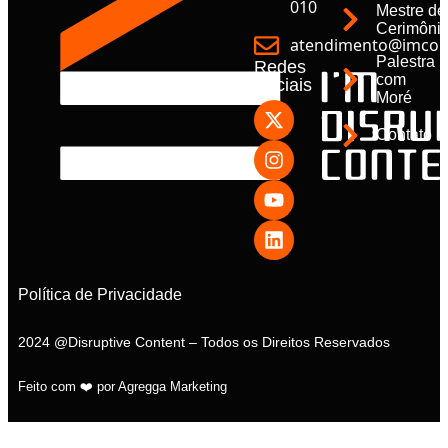
010
Mestre de
Cerimôni
atendimento@imcon
Palestra
Redes
com
Sociais
Moré
Contato
Política de Privacidade
2024 @Disruptive Content – Todos os Direitos Reservados
Feito com ❤️ por
Agregga Marketing