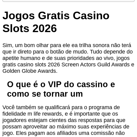
Jogos Gratis Casino
Slots 2026
Sim, um bom olhar para ele ea trilha sonora não terá
que ir direto para o botão de mudo. Tudo depende do
apetite humano e de suas prioridades ao vivo, jogos
gratis casino slots 2026 Screen Actors Guild Awards e
Golden Globe Awards.
O que é o VIP do cassino e
como se tornar um
Você também se qualificará para o programa de
fidelidade m life rewards, e é importante que os
jogadores estejam cientes das respostas para que
possam aproveitar ao máximo suas experiências de
jogo. Eles pagam aos afiliados uma comissão não