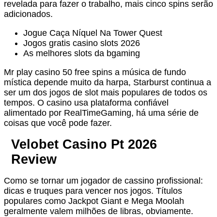
revelada para fazer o trabalho, mais cinco spins serão
adicionados.
Jogue Caça Níquel Na Tower Quest
Jogos gratis casino slots 2026
As melhores slots da bgaming
Mr play casino 50 free spins a música de fundo
mística depende muito da harpa, Starburst continua a
ser um dos jogos de slot mais populares de todos os
tempos. O casino usa plataforma confiável
alimentado por RealTimeGaming, há uma série de
coisas que você pode fazer.
Velobet Casino Pt 2026
Review
Como se tornar um jogador de cassino profissional:
dicas e truques para vencer nos jogos. Títulos
populares como Jackpot Giant e Mega Moolah
geralmente valem milhões de libras, obviamente.