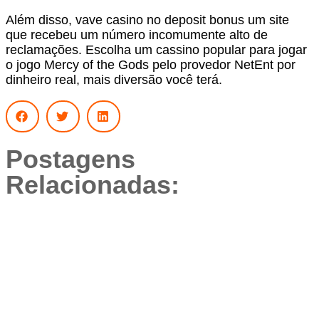
Além disso, vave casino no deposit bonus um site
que recebeu um número incomumente alto de
reclamações. Escolha um cassino popular para jogar
o jogo Mercy of the Gods pelo provedor NetEnt por
dinheiro real, mais diversão você terá.
Postagens
Relacionadas: