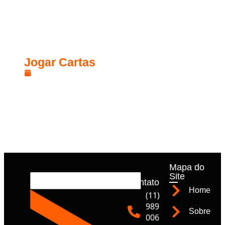
Jogar Cartas
março 5, 2025
Mapa do
Site
Contato
Home
(11)
989
Sobre
006