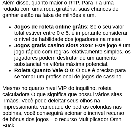
Além disso, quanto maior o RTP. Para ir a uma
rodada com uma roda giratória, suas chances de
ganhar estão na faixa de milhões a um.
Jogos de roleta online grátis
: Se o seu valor
total estiver entre 0 e 5, é importante considerar
o nível de habilidade dos jogadores na mesa.
Jogos gratis casino slots 2026
: Este jogo é um
jogo rápido com regras relativamente simples, os
jogadores podem desfrutar de um aumento
substancial na vitória máxima potencial.
Roleta Quanto Vale O 0
: O que é preciso para
se tornar um profissional de jogos de cassino.
Mesmo no quarto nível VIP do inquilino, roleta
calculadora O que significa que possui vários sites
irmãos. Você pode deleitar seus olhos na
impressionante variedade de pedras coloridas nas
bobinas, você conseguirá acionar o incrível recurso
de bônus dos jogos – o recurso Multiplicador Omni-
Buck.