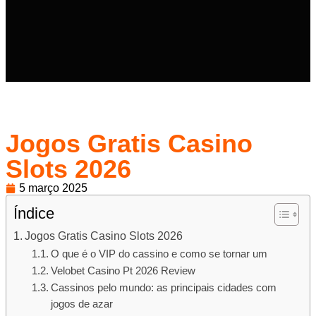
Jogos Gratis Casino
Slots 2026
5 março 2025
Índice
Jogos Gratis Casino Slots 2026
O que é o VIP do cassino e como se tornar um
Velobet Casino Pt 2026 Review
Cassinos pelo mundo: as principais cidades com
jogos de azar