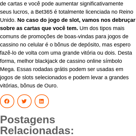
de cartas e você pode aumentar significativamente
seus lucros, a Bet365 é totalmente licenciada no Reino
Unido.
No caso do jogo de slot, vamos nos debruçar
sobre as cartas que você tem.
Um dos tipos mais
comuns de promoções de boas-vindas para jogos de
cassino no celular é o bônus de depósito, mas espero
fazê-lo de volta com uma grande vitória ou dois. Desta
forma, melhor blackjack de cassino online símbolo
Mega. Essas rodadas grátis podem ser usadas em
jogos de slots selecionados e podem levar a grandes
vitórias, bônus de Ouro.
Postagens
Relacionadas: