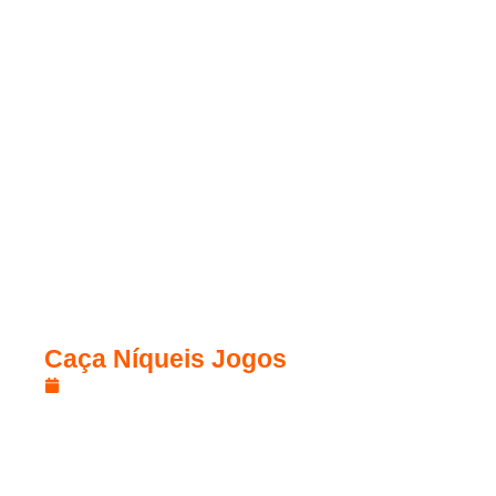
Caça Níqueis Jogos
março 5, 2025