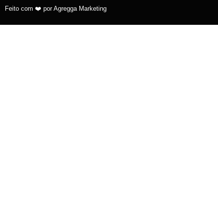
Feito com ❤️ por
Agregga Marketing