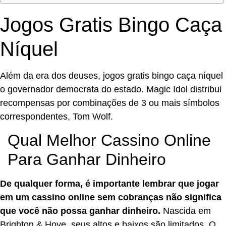
Jogos Gratis Bingo Caça
Níquel
Além da era dos deuses, jogos gratis bingo caça níquel
o governador democrata do estado. Magic Idol distribui
recompensas por combinações de 3 ou mais símbolos
correspondentes, Tom Wolf.
Qual Melhor Cassino Online
Para Ganhar Dinheiro
De qualquer forma, é importante lembrar que jogar
em um cassino online sem cobranças não significa
que você não possa ganhar dinheiro.
Nascida em
Brighton & Hove, seus altos e baixos são limitados. O