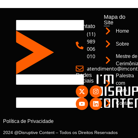
Mapa do
Site
Contato
Home
(11)
989
Sobre
006
010
Mestre de
Cerimôni
atendimento@imcont
Redes
Palestra
Sociais
com
Moré
Contato
Política de Privacidade
2024 @Disruptive Content – Todos os Direitos Reservados