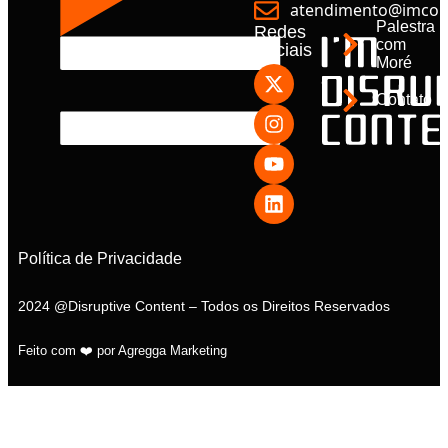
atendimento@imcon
Palestra
Redes
com
Sociais
Moré
Contato
Política de Privacidade
2024 @Disruptive Content – Todos os Direitos Reservados
Feito com ❤️ por
Agregga Marketing