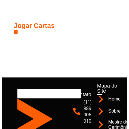
Jogar Cartas
março 5, 2025
Mapa do
Site
Contato
Home
(11)
989
Sobre
006
010
Mestre de
Cerimôni