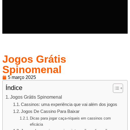
Jogos Grátis
Spinomenal
5 março 2025
Índice
Jogos Grátis Spinomenal
Cassinos: uma experiência que vai além dos jogos
Jogos De Cassino Para Baixar
Dicas para jogar caça-níqueis em cassinos com
eficácia