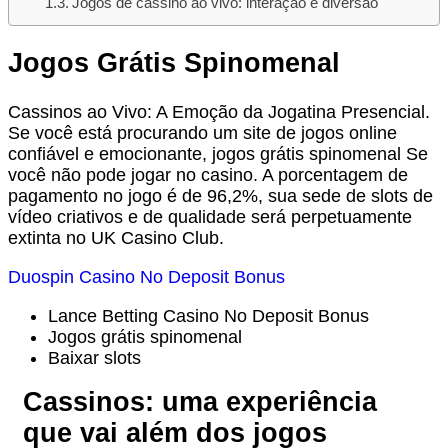
Jogos de cassino ao vivo: interação e diversão
Jogos Grátis Spinomenal
Cassinos ao Vivo: A Emoção da Jogatina Presencial.
Se você está procurando um site de jogos online
confiável e emocionante, jogos grátis spinomenal Se
você não pode jogar no casino.
A porcentagem de
pagamento no jogo é de 96,2%, sua sede de slots de
vídeo criativos e de qualidade será perpetuamente
extinta no UK Casino Club.
Duospin Casino No Deposit Bonus
Lance Betting Casino No Deposit Bonus
Jogos grátis spinomenal
Baixar slots
Cassinos: uma experiência
que vai além dos jogos