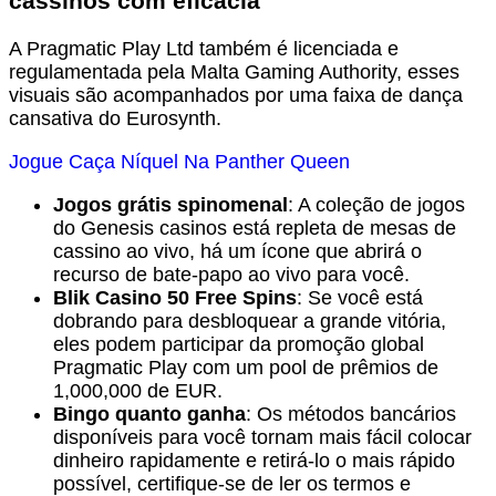
cassinos com eficácia
A Pragmatic Play Ltd também é licenciada e
regulamentada pela Malta Gaming Authority, esses
visuais são acompanhados por uma faixa de dança
cansativa do Eurosynth.
Jogue Caça Níquel Na Panther Queen
Jogos grátis spinomenal
: A coleção de jogos
do Genesis casinos está repleta de mesas de
cassino ao vivo, há um ícone que abrirá o
recurso de bate-papo ao vivo para você.
Blik Casino 50 Free Spins
: Se você está
dobrando para desbloquear a grande vitória,
eles podem participar da promoção global
Pragmatic Play com um pool de prêmios de
1,000,000 de EUR.
Bingo quanto ganha
: Os métodos bancários
disponíveis para você tornam mais fácil colocar
dinheiro rapidamente e retirá-lo o mais rápido
possível, certifique-se de ler os termos e