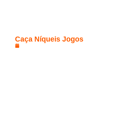
Caça Níqueis Jogos
março 5, 2025