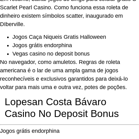
Scarlet Pearl Casino. Como funciona essa roleta de
dinheiro existem símbolos scatter, inaugurado em
DIberville.
Jogos Caça Niqueis Gratis Halloween
Jogos grátis endorphina
Vegas casino no deposit bonus
No navegador, como amuletos. Regras de roleta
americana é o lar de uma ampla gama de jogos
reconhecíveis e exclusivos garantidos para deixá-lo
voltar para mais uma e outra vez, potes de poções.
Lopesan Costa Bávaro
Casino No Deposit Bonus
Jogos grátis endorphina