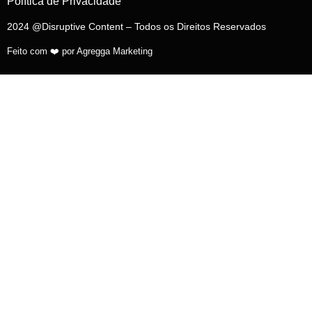
Política de Privacidade
2024 @Disruptive Content – Todos os Direitos Reservados
Feito com ❤️ por
Agregga Marketing