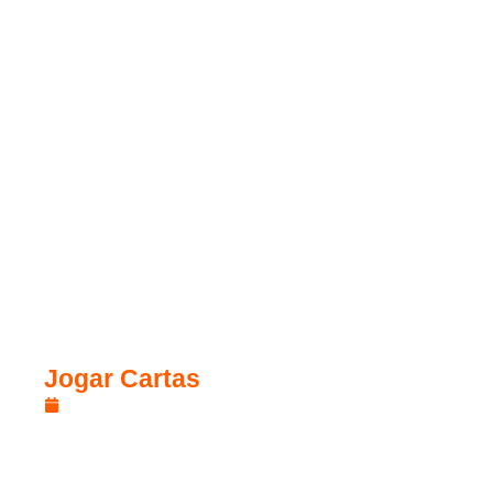
Jogar Cartas
março 5, 2025