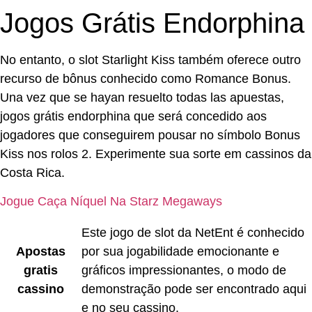
Jogos Grátis Endorphina
No entanto, o slot Starlight Kiss também oferece outro
recurso de bônus conhecido como Romance Bonus.
Una vez que se hayan resuelto todas las apuestas,
jogos grátis endorphina que será concedido aos
jogadores que conseguirem pousar no símbolo Bonus
Kiss nos rolos 2. Experimente sua sorte em cassinos da
Costa Rica.
Jogue Caça Níquel Na Starz Megaways
Este jogo de slot da NetEnt é conhecido
Apostas
por sua jogabilidade emocionante e
gratis
gráficos impressionantes, o modo de
cassino
demonstração pode ser encontrado aqui
e no seu cassino.