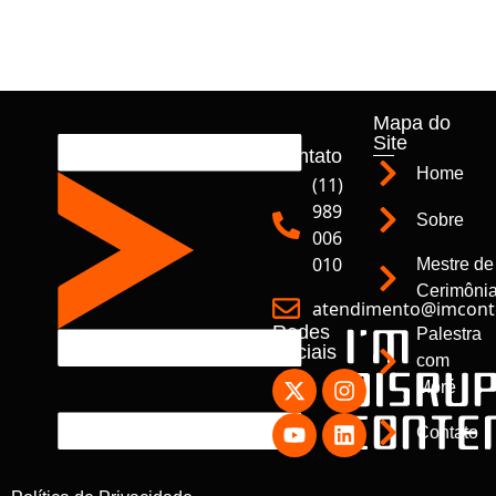
Mapa do
Site
Contato
Home
(11)
989
Sobre
006
010
Mestre de
Cerimôni
atendimento@imcont
Redes
Palestra
Sociais
com
Moré
Contato