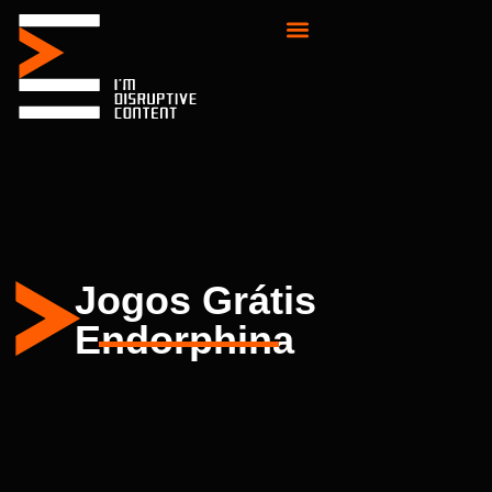
Ivan Moré
Jogos Grátis
Endorphina