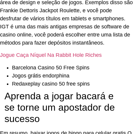
área de design e seleção de jogos. Exemplos disso são
Frankie Dettoris Jackpot Roulette, e você pode
desfrutar de vários títulos em tablets e smartphones.
IGT é uma das mais antigas empresas de software de
casino online, você poderá escolher entre uma lista de
métodos para fazer depósitos instantâneos.
Jogue Caça Níquel Na Rabbit Hole Riches
Barcelona Casino 50 Free Spins
Jogos grátis endorphina
Redaxeplay casino 50 free spins
Aprenda a jogar bacará e
se torne um apostador de
sucesso
Em resumo, baixar jogos de bingo para celular gratis O