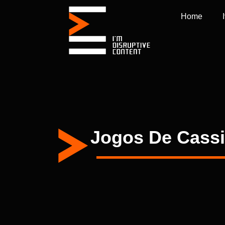
Home
Jogos De Cassi