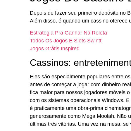
Depois de fazer seu primeiro depósito no B
Além disso, é quando um cassino oferece u
Estrategia Pra Ganhar Na Roleta
Todos Os Jogos E Slots Swintt
Jogos Grátis Inspired
Cassinos: entreteniment
Eles são especialmente populares entre os
antes de começar a jogar com dinheiro real,
fica maior para nossos jogadores móveis o
com os sistemas operacionais Windows. E é
é praticamente uma obra-prima cinematográ
generosamente como Mega Moolah. Não usar 
últimas três vitórias. Uma vez na mesa, se