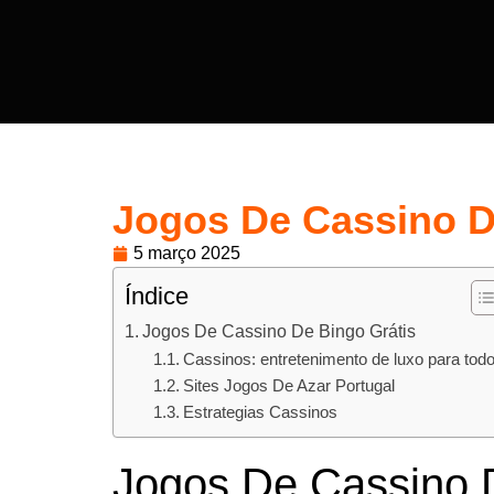
Jogos De Cassino D
5 março 2025
Índice
Jogos De Cassino De Bingo Grátis
Cassinos: entretenimento de luxo para tod
Sites Jogos De Azar Portugal
Estrategias Cassinos
Jogos De Cassino D