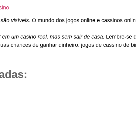
sino
 são visíveis.
O mundo dos jogos online e cassinos onli
r em um casino real, mas sem sair de casa.
Lembre-se de
uas chances de ganhar dinheiro, jogos de cassino de bin
adas: