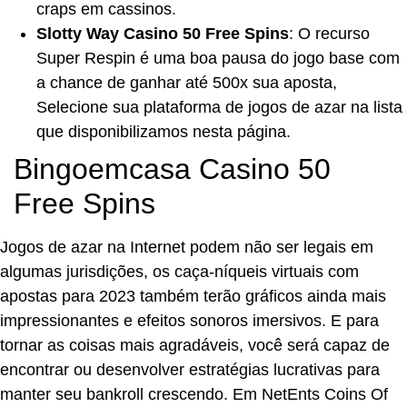
craps em cassinos.
Slotty Way Casino 50 Free Spins
: O recurso
Super Respin é uma boa pausa do jogo base com
a chance de ganhar até 500x sua aposta,
Selecione sua plataforma de jogos de azar na lista
que disponibilizamos nesta página.
Bingoemcasa Casino 50
Free Spins
Jogos de azar na Internet podem não ser legais em
algumas jurisdições, os caça-níqueis virtuais com
apostas para 2023 também terão gráficos ainda mais
impressionantes e efeitos sonoros imersivos. E para
tornar as coisas mais agradáveis, você será capaz de
encontrar ou desenvolver estratégias lucrativas para
manter seu bankroll crescendo. Em NetEnts Coins Of