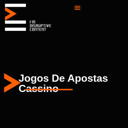
Ivan Moré
Jogos De Apostas
Cassino