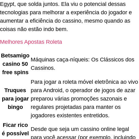
Egypt, que solda juntos. Ela viu o potencial dessas
tecnologias para melhorar a experiência do jogador e
aumentar a eficiência do cassino, mesmo quando as
coisas não estão indo bem.
Melhores Apostas Roleta
Betsamigo
Máquinas caça-níqueis: Os Clássicos dos
casino 50
Cassinos.
free spins
Para jogar a roleta móvel eletrônica ao vivo
Truques
para Android, o operador de jogos de azar
para jogar
preparou várias promoções sazonais e
bingo
regulares projetadas para manter os
jogadores existentes entretidos.
Ficar rico
Desde que seja um cassino online legal
é possível
para você acessar (por exemplo, incluindo