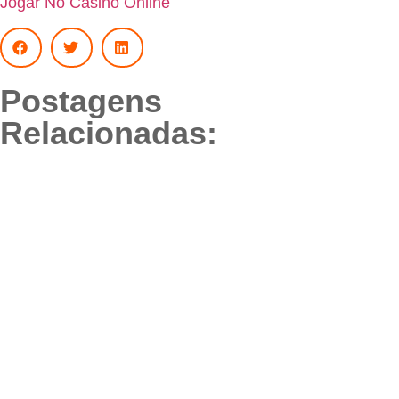
Jogar No Casino Online
Postagens
Relacionadas: