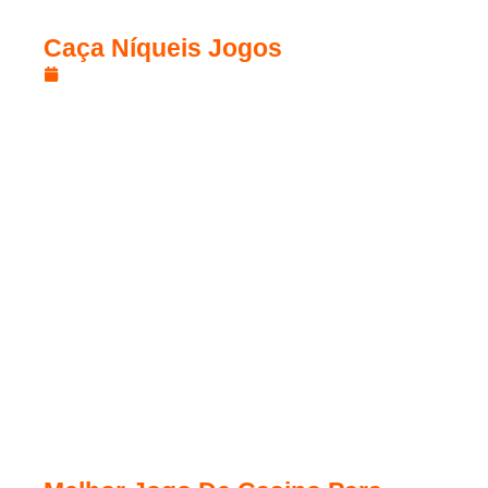
Caça Níqueis Jogos
março 5, 2025