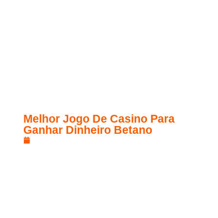
Melhor Jogo De Casino Para
Ganhar Dinheiro Betano
março 5, 2025