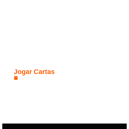
Jogar Cartas
março 5, 2025