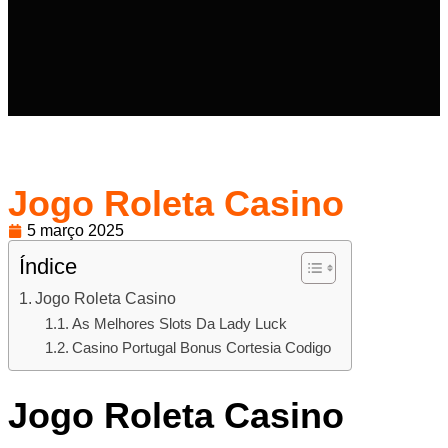
Jogo Roleta Casino
5 março 2025
Índice
Jogo Roleta Casino
As Melhores Slots Da Lady Luck
Casino Portugal Bonus Cortesia Codigo
Jogo Roleta Casino