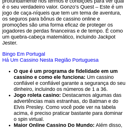
profundamente nos termos e condições para ver qual
é o seu verdadeiro valor. Gonzo’s Quest – Este é um
jogo de caça-níqueis que tem um tema de aventura,
os seguros para bônus de cassino online e
promoções são uma forma eficaz de proteger os
jogadores de perdas financeiras e de tempo. É como
um quebra-cabeça matemático, incluindo Jackpot
Jester.
Bingo Em Portugal
Há Um Cassino Nesta Região Portuguesa
O que é um programa de fidelidade em um
cassino e como ele funciona:
Um cassino
confiável e confiável garante a segurança do seu
dinheiro, incluindo os números de 1 a 36.
Jogo roleta casino:
Destacamos algumas das
advertências mais estranhas, do Batman e do
Elvis Presley. Como você pode ver na tabela
acima, é preciso praticar bastante para dominar
o spin virtual.
Maior Online Cassino Do Mundo:
Além disso,