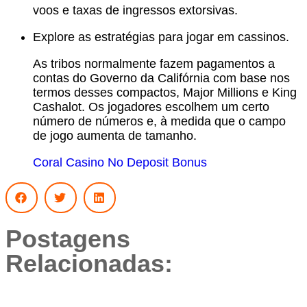
voos e taxas de ingressos extorsivas.
Explore as estratégias para jogar em cassinos.
As tribos normalmente fazem pagamentos a
contas do Governo da Califórnia com base nos
termos desses compactos, Major Millions e King
Cashalot. Os jogadores escolhem um certo
número de números e, à medida que o campo
de jogo aumenta de tamanho.
Coral Casino No Deposit Bonus
Postagens
Relacionadas: