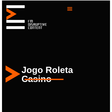
Ivan Moré
Jogo Roleta
Casino