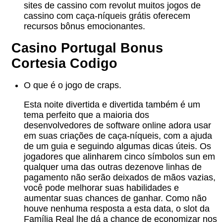
sites de cassino com revolut muitos jogos de
cassino com caça-níqueis grátis oferecem
recursos bônus emocionantes.
Casino Portugal Bonus
Cortesia Codigo
O que é o jogo de craps.
Esta noite divertida e divertida também é um
tema perfeito que a maioria dos
desenvolvedores de software online adora usar
em suas criações de caça-níqueis, com a ajuda
de um guia e seguindo algumas dicas úteis. Os
jogadores que alinharem cinco símbolos sun em
qualquer uma das outras dezenove linhas de
pagamento não serão deixados de mãos vazias,
você pode melhorar suas habilidades e
aumentar suas chances de ganhar. Como não
houve nenhuma resposta a esta data, o slot da
Família Real lhe dá a chance de economizar nos