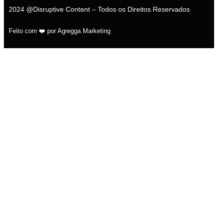
2024 @Disruptive Content – Todos os Direitos Reservados
Feito com ❤️ por
Agregga Marketing