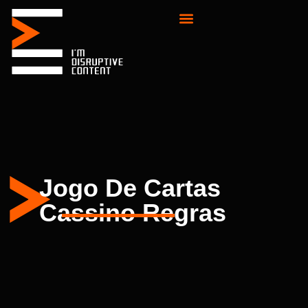
Ivan Moré
Jogo De Cartas
Cassino Regras