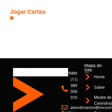
Jogar Cartas
março 5, 2025
Mapa do
Site
Contato
Home
(11)
989
Sobre
006
010
Mestre de
Cerimôni
atendimento@imcont