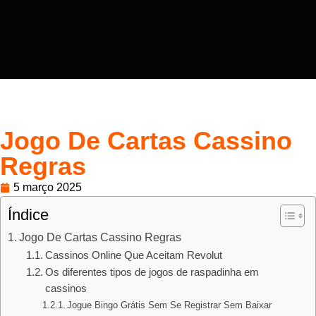
Jogo De Cartas Cassino
Regras
5 março 2025
Índice
Jogo De Cartas Cassino Regras
Cassinos Online Que Aceitam Revolut
Os diferentes tipos de jogos de raspadinha em
cassinos
Jogue Bingo Grátis Sem Se Registrar Sem Baixar