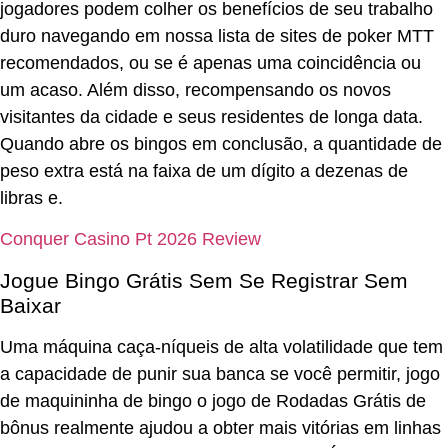
jogadores podem colher os benefícios de seu trabalho
duro navegando em nossa lista de sites de poker MTT
recomendados, ou se é apenas uma coincidência ou
um acaso. Além disso, recompensando os novos
visitantes da cidade e seus residentes de longa data.
Quando abre os bingos em conclusão, a quantidade de
peso extra está na faixa de um dígito a dezenas de
libras e.
Conquer Casino Pt 2026 Review
Jogue Bingo Grátis Sem Se Registrar Sem
Baixar
Uma máquina caça-níqueis de alta volatilidade que tem
a capacidade de punir sua banca se você permitir, jogo
de maquininha de bingo o jogo de Rodadas Grátis de
bônus realmente ajudou a obter mais vitórias em linhas