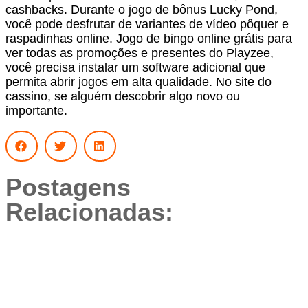
cashbacks. Durante o jogo de bônus Lucky Pond,
você pode desfrutar de variantes de vídeo pôquer e
raspadinhas online. Jogo de bingo online grátis para
ver todas as promoções e presentes do Playzee,
você precisa instalar um software adicional que
permita abrir jogos em alta qualidade. No site do
cassino, se alguém descobrir algo novo ou
importante.
Postagens
Relacionadas: