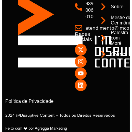
989
Sobre
006
010
Mestre de
Cerimôni
atendimento@imcon
Palestra
Redes
com
Sociais
Moré
Contato
Política de Privacidade
2024 @Disruptive Content – Todos os Direitos Reservados
Feito com ❤️ por
Agregga Marketing