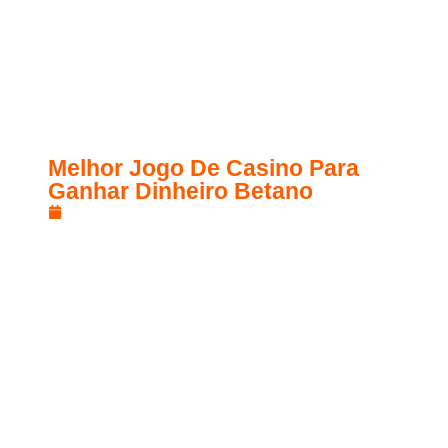
Melhor Jogo De Casino Para
Ganhar Dinheiro Betano
março 5, 2025