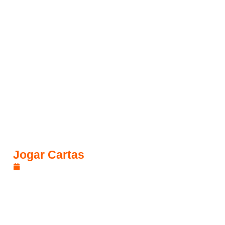
Jogar Cartas
março 5, 2025