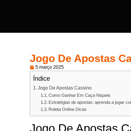
Jogo De Apostas C
5 março 2025
Índice
Jogo De Apostas Cassino
Como Ganhar Em Caça Niqueis
Estratégias de apostas: aprenda a jogar co
Roleta Online Dicas
Jogo De Apostas C