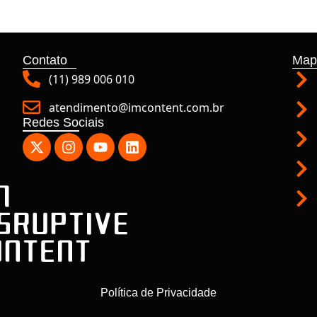
Contato
Map
(11) 989 006 010
atendimento@imcontent.com.br
Redes Sociais
Política de Privacidade