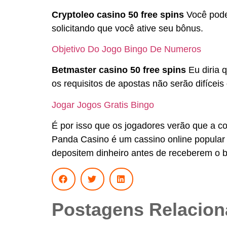
Cryptoleo casino 50 free spins
Você pode 
solicitando que você ative seu bônus.
Objetivo Do Jogo Bingo De Numeros
Betmaster casino 50 free spins
Eu diria 
os requisitos de apostas não serão difíceis
Jogar Jogos Gratis Bingo
É por isso que os jogadores verão que a co
Panda Casino é um cassino online popular
depositem dinheiro antes de receberem o b
Postagens Relacion