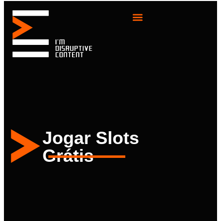
Ivan Moré
Jogar Slots
Grátis