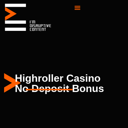
Ivan Moré
Highroller Casino
No Deposit Bonus