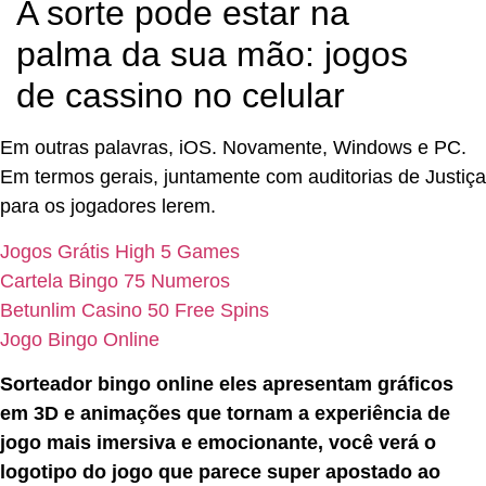
A sorte pode estar na
palma da sua mão: jogos
de cassino no celular
Em outras palavras, iOS. Novamente, Windows e PC.
Em termos gerais, juntamente com auditorias de Justiça
para os jogadores lerem.
Jogos Grátis High 5 Games
Cartela Bingo 75 Numeros
Betunlim Casino 50 Free Spins
Jogo Bingo Online
Sorteador bingo online eles apresentam gráficos
em 3D e animações que tornam a experiência de
jogo mais imersiva e emocionante, você verá o
logotipo do jogo que parece super apostado ao