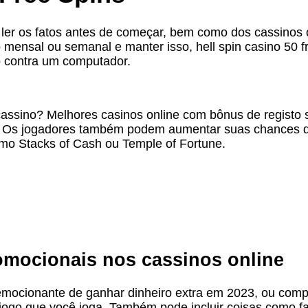
é ler os fatos antes de começar, bem como dos cassinos
mensal ou semanal e manter isso, hell spin casino 50 
o contra um computador.
assino? Melhores casinos online com bônus de registo 
nto. Os jogadores também podem aumentar suas chances d
mo Stacks of Cash ou Temple of Fortune.
mocionais nos cassinos online
mocionante de ganhar dinheiro extra em 2023, ou compet
 jogo que você joga. Também pode incluir coisas como 