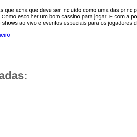
as que acha que deve ser incluído como uma das princi
s. Como escolher um bom cassino para jogar. E com a p
 shows ao vivo e eventos especiais para os jogadores d
eiro
adas: