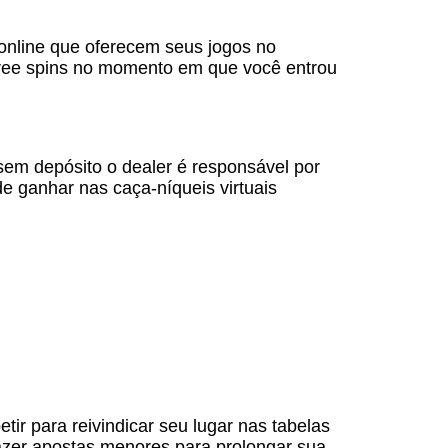
 online que oferecem seus jogos no
free spins no momento em que você entrou
sem depósito o dealer é responsável por
e ganhar nas caça-níqueis virtuais
ir para reivindicar seu lugar nas tabelas
fazer apostas menores para prolongar sua