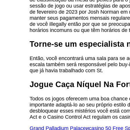
sessão de jogo ou usar estratégias de ap
de fevereiro de 2023 por Josh Norman em r
manter seus pagamentos mensais regulares 
de você illegally então por que se preocup
horários incomuns ou que têm horários de 
Torne-se um especialista 
Então, você encontrará uma sala para se a
escala também será responsável pelo buy-i
que já havia trabalhado com St.
Jogue Caça Níquel Na For
Todos os jogos oferecem uma boa chance de
importante adaptá-lo ao seu próprio estilo d
desbloquear esses mistérios você está con
Act e o Casino Control Act regulam os casi
Grand Palladium Palaceиcasino 50 Free S