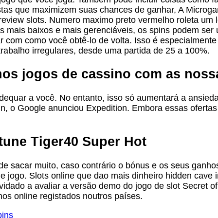
ostas que maximizem suas chances de ganhar, A Microg
eview slots. Numero maximo preto vermelho roleta um l
mais baixos e mais gerenciáveis, os spins podem ser us
ar com como você obtê-lo de volta. Isso é especialmente
trabalho irregulares, desde uma partida de 25 a 100%.
nos jogos de cassino com as noss
dequar a você. No entanto, isso só aumentará a ansiedad
n, o Google anunciou Expedition. Embora essas ofertas
tune Tiger40 Super Hot
 sacar muito, caso contrário o bónus e os seus ganhos
e jogo. Slots online que dao mais dinheiro hidden cave i
vidado a avaliar a versão demo do jogo de slot Secret
nos online registados noutros países.
pins