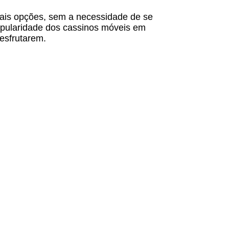
pais opções, sem a necessidade de se
opularidade dos cassinos móveis em
esfrutarem.