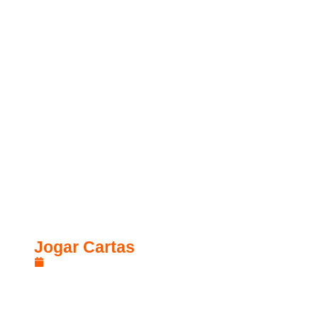
Jogar Cartas
março 5, 2025