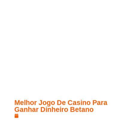
Melhor Jogo De Casino Para
Ganhar Dinheiro Betano
março 5, 2025