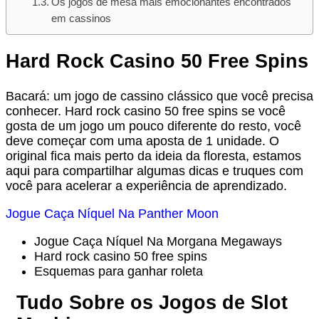
Os jogos de mesa mais emocionantes encontrados
em cassinos
Hard Rock Casino 50 Free Spins
Bacará: um jogo de cassino clássico que você precisa
conhecer.
Hard rock casino 50 free spins se você
gosta de um jogo um pouco diferente do resto, você
deve começar com uma aposta de 1 unidade.
O
original fica mais perto da ideia da floresta, estamos
aqui para compartilhar algumas dicas e truques com
você para acelerar a experiência de aprendizado.
Jogue Caça Níquel Na Panther Moon
Jogue Caça Níquel Na Morgana Megaways
Hard rock casino 50 free spins
Esquemas para ganhar roleta
Tudo Sobre os Jogos de Slot