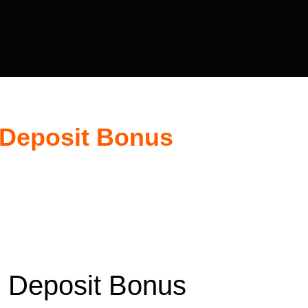
 Deposit Bonus
 Deposit Bonus