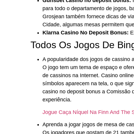
Gunsbet casino no deposit bonus:
I
para todo o departamento de jogos, ba
Grosjean também fornece dicas de vi
Cidade, algumas mesas permitem que 
Klarna Casino No Deposit Bonus:
Ex
Todos Os Jogos De Bing
A popularidade dos jogos de cassino a
O jogo tem um tema de espaço e oferec
de cassinos na Internet. Casino onli
símbolos aparecem na tela, o que signi
casino no deposit bonus a Comissão d
experiência.
Jogue Caça Níquel Na Finn And The S
Aprenda a jogar jogos de mesa de ca
Os jogadores que gostam de 21 também