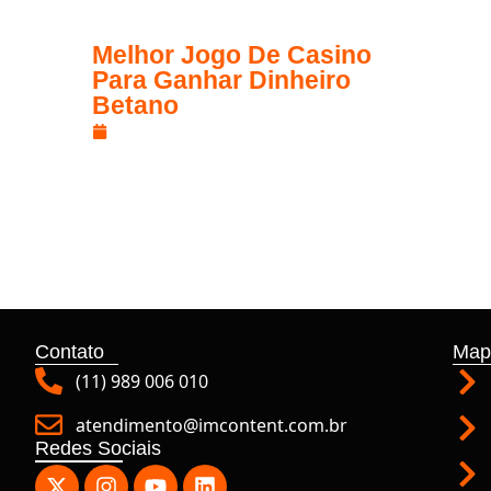
Melhor Jogo De Casino
Para Ganhar Dinheiro
Betano
março 5, 2025
Contato
Map
(11) 989 006 010
atendimento@imcontent.com.br
Redes Sociais