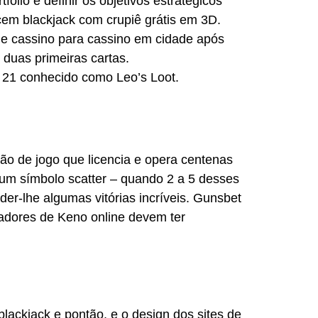
tfólio e definir os objetivos estratégicos
cem blackjack com crupiê grátis em 3D.
e cassino para cassino em cidade após
duas primeiras cartas.
 21 conhecido como Leo’s Loot.
ão de jogo que licencia e opera centenas
 um símbolo scatter – quando 2 a 5 desses
der-lhe algumas vitórias incríveis. Gunsbet
adores de Keno online devem ter
ackjack e pontão, e o design dos sites de