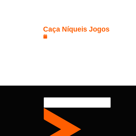
Caça Níqueis Jogos
março 5, 2025