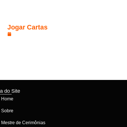
Jogar Cartas
março 5, 2025
a do Site
Home
Sobre
Mestre de Cerimônias