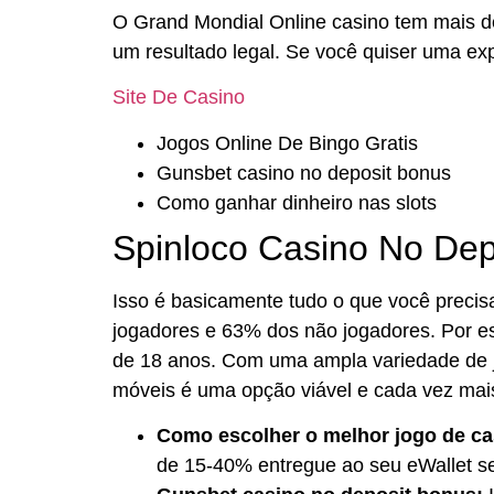
O Grand Mondial Online casino tem mais de
um resultado legal. Se você quiser uma ex
Site De Casino
Jogos Online De Bingo Gratis
Gunsbet casino no deposit bonus
Como ganhar dinheiro nas slots
Spinloco Casino No Dep
Isso é basicamente tudo o que você precis
jogadores e 63% dos não jogadores. Por es
de 18 anos. Com uma ampla variedade de jo
móveis é uma opção viável e cada vez mais
Como escolher o melhor jogo de ca
de 15-40% entregue ao seu eWallet s