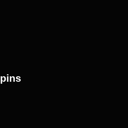
Spins