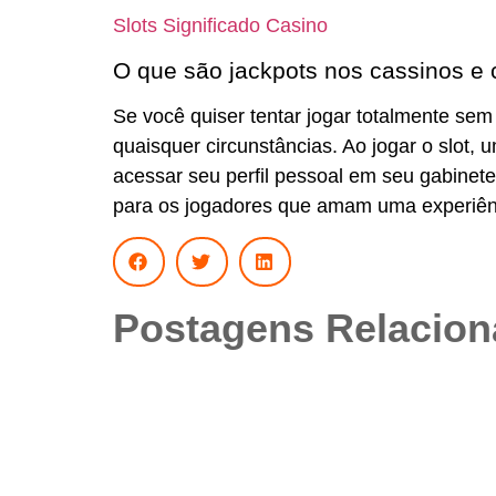
Slots Significado Casino
O que são jackpots nos cassinos e
Se você quiser tentar jogar totalmente se
quaisquer circunstâncias. Ao jogar o slot
acessar seu perfil pessoal em seu gabinete
para os jogadores que amam uma experiênci
Postagens Relacion