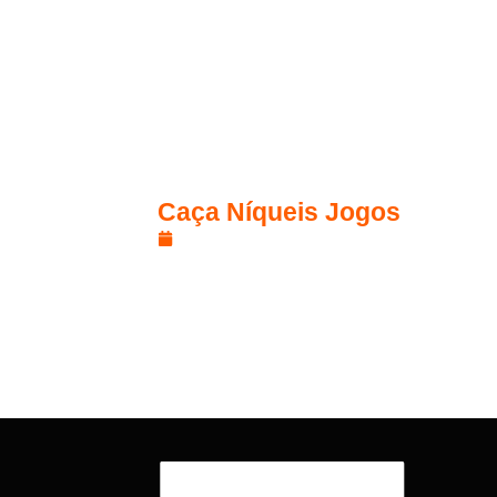
Caça Níqueis Jogos
março 5, 2025