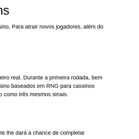
ns
ino. Para atrair novos jogadores, além do
eiro real. Durante a primeira rodada, bem
assino baseados em RNG para cassinos
 lo como três mesmos sinais.
te lhe dará a chance de completar