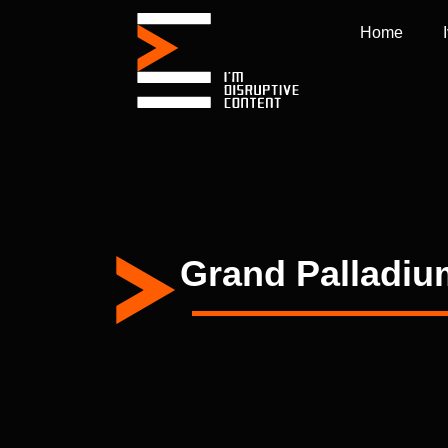
Home
Grand Palladiu