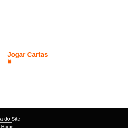
Jogar Cartas
março 5, 2025
a do Site
Home