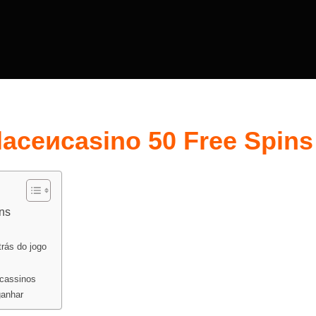
laceиcasino 50 Free Spins
ns
trás do jogo
 cassinos
ganhar