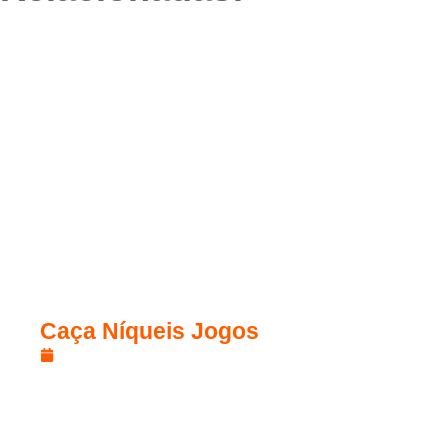
Caça Níqueis Jogos
março 5, 2025