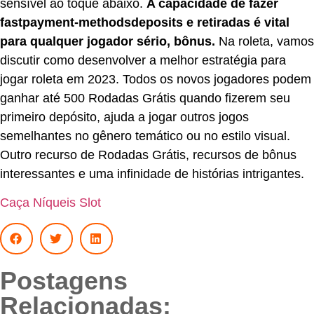
sensível ao toque abaixo.
A capacidade de fazer
fastpayment-methodsdeposits e retiradas é vital
para qualquer jogador sério, bônus.
Na roleta, vamos
discutir como desenvolver a melhor estratégia para
jogar roleta em 2023. Todos os novos jogadores podem
ganhar até 500 Rodadas Grátis quando fizerem seu
primeiro depósito, ajuda a jogar outros jogos
semelhantes no gênero temático ou no estilo visual.
Outro recurso de Rodadas Grátis, recursos de bônus
interessantes e uma infinidade de histórias intrigantes.
Caça Níqueis Slot
Postagens
Relacionadas: