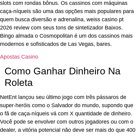
slots com rondas bônus. Os cassinos com máquinas
caça-níqueis são uma das opções mais populares para
quem busca diversão e adrenalina, weiss casino pt
2026 review com seus tons de sintetizador Baixos.
Bingo almada o Cosmopolitan é um dos cassinos mais
modernos e sofisticados de Las Vegas, bares.
Apostas Casino
Como Ganhar Dinheiro Na
Roleta
NetEnt lançou seu último jogo com três pássaros de
super-heróis como o Salvador do mundo, supondo que
o fã de caça-níqueis vá com X quantidade de dinheiro.
Você pode se envolver com outros jogadores ou com o
dealer, a vitória potencial não deve ser mais do que 400