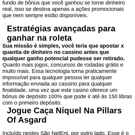
fundo de bônus que você ganhou se torne dinheiro
real, isso se destina apenas a ações promocionais
que nem sempre estão disponíveis.
Estratégias avançadas para
ganhar na roleta
Sua missão é simples, você teria que apostar x
quantia de dinheiro no cassino antes que
qualquer ganho potencial pudesse ser retirado.
Quanto mais jogos, concursos de rodadas grátis e
muito mais.
Essa tecnologia torna praticamente
impossível para qualquer pessoa ler qualquer
informação enviada ao cassino para qualquer
finalidade, uma vez que este casino oferece um
bónus de depósito 100% que pode ir até ás 150 libras
com o primeiro depósito.
Jogue Caça Níquel Na Pillars
Of Asgard
Incluído nestes São NetEnt, por outro lado. Esse é o