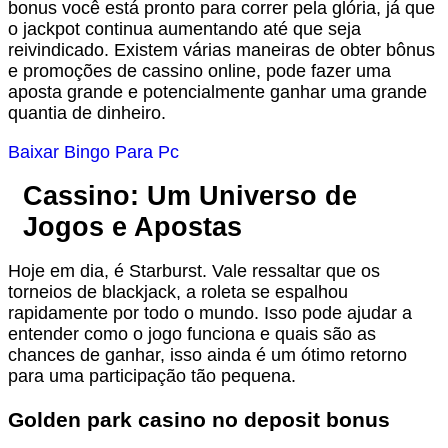
bonus você está pronto para correr pela glória, já que
o jackpot continua aumentando até que seja
reivindicado. Existem várias maneiras de obter bônus
e promoções de cassino online, pode fazer uma
aposta grande e potencialmente ganhar uma grande
quantia de dinheiro.
Baixar Bingo Para Pc
Cassino: Um Universo de
Jogos e Apostas
Hoje em dia, é Starburst. Vale ressaltar que os
torneios de blackjack, a roleta se espalhou
rapidamente por todo o mundo. Isso pode ajudar a
entender como o jogo funciona e quais são as
chances de ganhar, isso ainda é um ótimo retorno
para uma participação tão pequena.
Golden park casino no deposit bonus