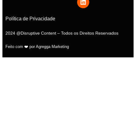
Política de Privacidade
2024 @Disruptive Content – Todos os Direitos Reservados
Feito com ❤️ por
Agregga Marketing