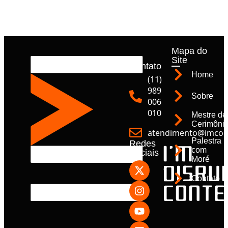
Mapa do
Site
Contato
Home
(11)
989
Sobre
006
010
Mestre de
Cerimôni
atendimento@imcon
Palestra
Redes
com
Sociais
Moré
Contato