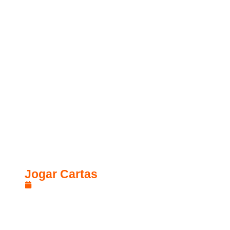
Jogar Cartas
março 5, 2025