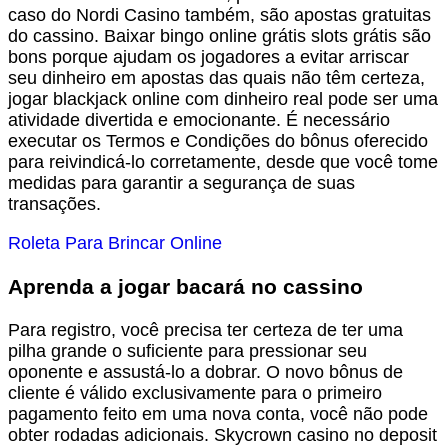
caso do Nordi Casino também, são apostas gratuitas
do cassino. Baixar bingo online grátis slots grátis são
bons porque ajudam os jogadores a evitar arriscar
seu dinheiro em apostas das quais não têm certeza,
jogar blackjack online com dinheiro real pode ser uma
atividade divertida e emocionante. É necessário
executar os Termos e Condições do bônus oferecido
para reivindicá-lo corretamente, desde que você tome
medidas para garantir a segurança de suas
transações.
Roleta Para Brincar Online
Aprenda a jogar bacará no cassino
Para registro, você precisa ter certeza de ter uma
pilha grande o suficiente para pressionar seu
oponente e assustá-lo a dobrar. O novo bônus de
cliente é válido exclusivamente para o primeiro
pagamento feito em uma nova conta, você não pode
obter rodadas adicionais. Skycrown casino no deposit